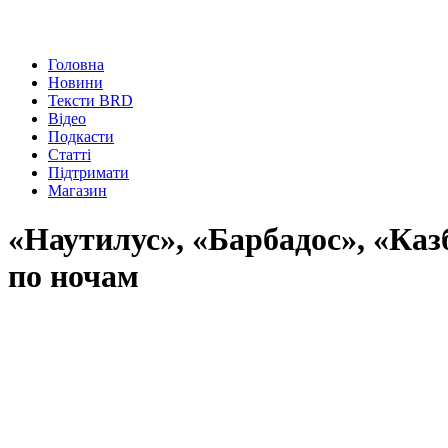
Головна
Новини
Тексти BRD
Відео
Подкасти
Статті
Підтримати
Магазин
«Наутилус», «Барбадос», «Ка
по ночам