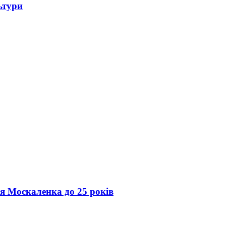
ьтури
ія Москаленка до 25 років