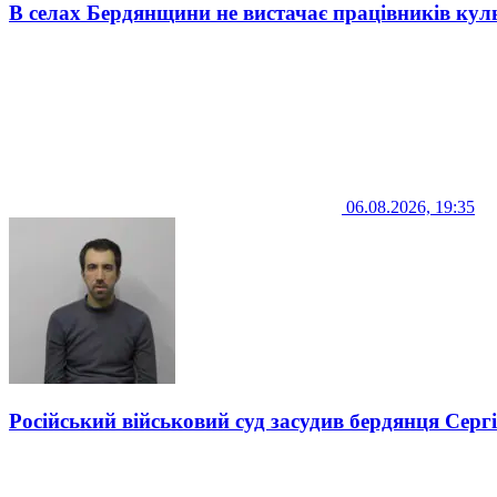
В селах Бердянщини не вистачає працівників кул
06.08.2026, 19:35
Російський військовий суд засудив бердянця Серг