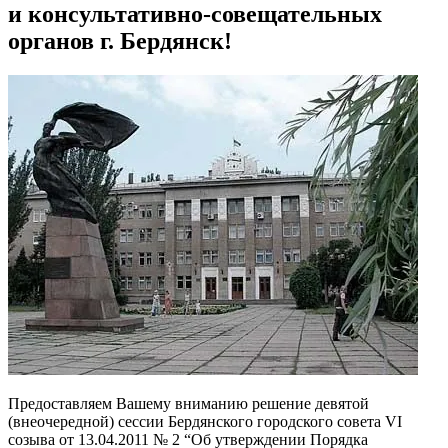
и консультативно-совещательных
органов г. Бердянск!
Предоставляем
Вашему вниманию
решение
девятой
(
внеочередной
)
сессии
Бердянского городского совета
VI
созыва
от
13.04.2011
№
2
“
Об утверждении Порядка