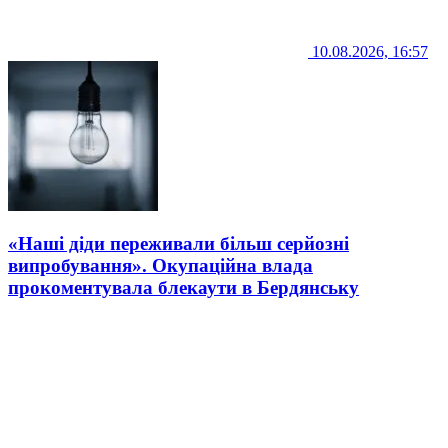
10.08.2026, 16:57
«Наші діди переживали більш серйозні
випробування». Окупаційна влада
прокоментувала блекаути в Бердянську