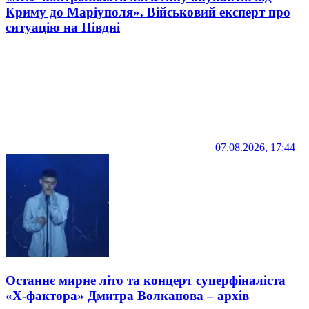
Криму до Маріуполя». Військовий експерт про
ситуацію на Півдні
07.08.2026, 17:44
Останнє мирне літо та концерт суперфіналіста
«Х-фактора» Дмитра Волканова – архів