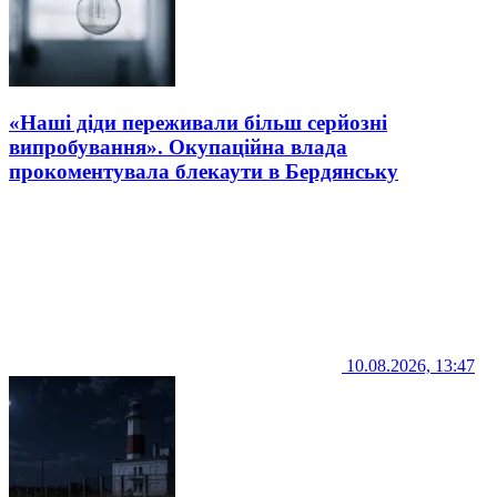
«Наші діди переживали більш серйозні
випробування». Окупаційна влада
прокоментувала блекаути в Бердянську
10.08.2026, 13:47