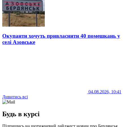
Окупанти хочуть привласнити 40 помешкань у
селі Азовське
04.08.2026, 10:41
Дивитись всі
Будь в курсі
Підпишись на щотижневий дайджест новин про Бердянськ