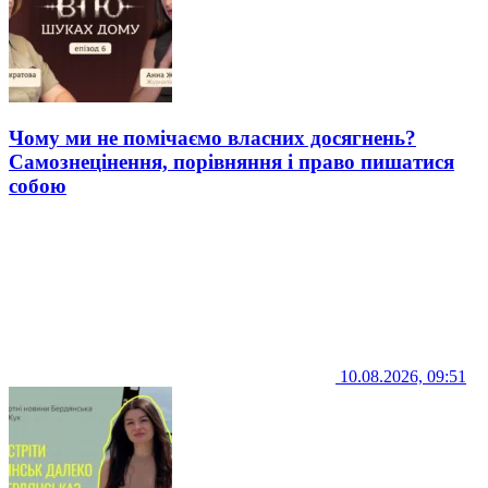
Чому ми не помічаємо власних досягнень?
Самознецінення, порівняння і право пишатися
собою
10.08.2026, 09:51