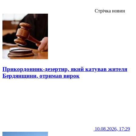
Стрічка новин
Прикордонник-дезертир, який катував жителя
Бердянщини, отримав вирок
10.08.2026, 17:29