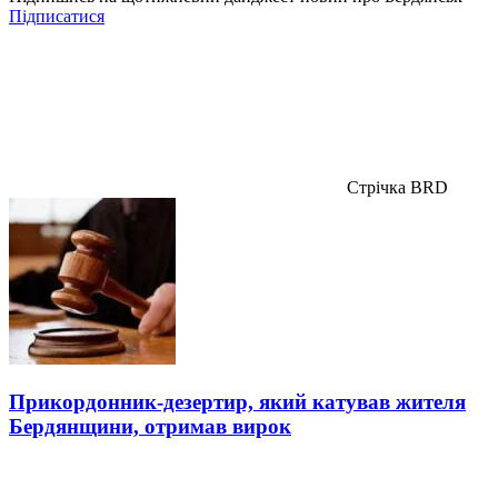
Підписатися
Стрічка BRD
Прикордонник-дезертир, який катував жителя
Бердянщини, отримав вирок