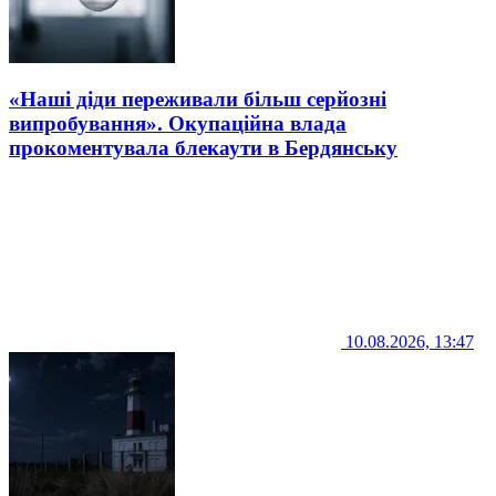
«Наші діди переживали більш серйозні
випробування». Окупаційна влада
прокоментувала блекаути в Бердянську
10.08.2026, 13:47