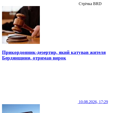
Стрічка BRD
Прикордонник-дезертир, який катував жителя
Бердянщини, отримав вирок
10.08.2026, 17:29