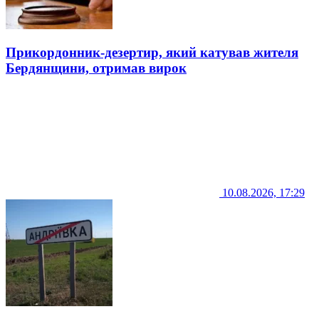
Прикордонник-дезертир, який катував жителя
Бердянщини, отримав вирок
10.08.2026, 17:29