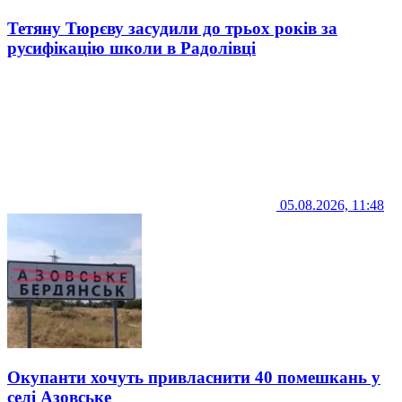
Тетяну Тюрєву засудили до трьох років за
русифікацію школи в Радолівці
05.08.2026, 11:48
Окупанти хочуть привласнити 40 помешкань у
селі Азовське