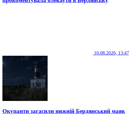
прокоментувала блекаути в Бердянську
10.08.2026, 13:47
Окупанти загасили нижній Бердянський маяк