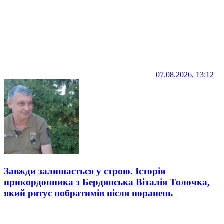
07.08.2026, 13:12
Завжди залишається у строю. Історія
прикордонника з Бердянська Віталія Толочка,
який рятує побратимів після поранень