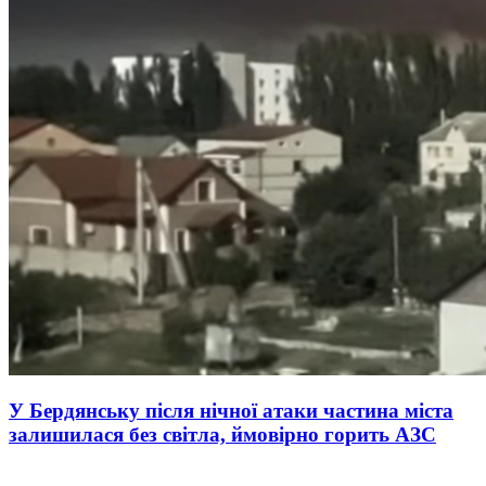
У Бердянську після нічної атаки частина міста
залишилася без світла, ймовірно горить АЗС