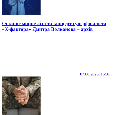
Останнє мирне літо та концерт суперфіналіста
«Х-фактора» Дмитра Волканова – архів
07.08.2026, 16:31