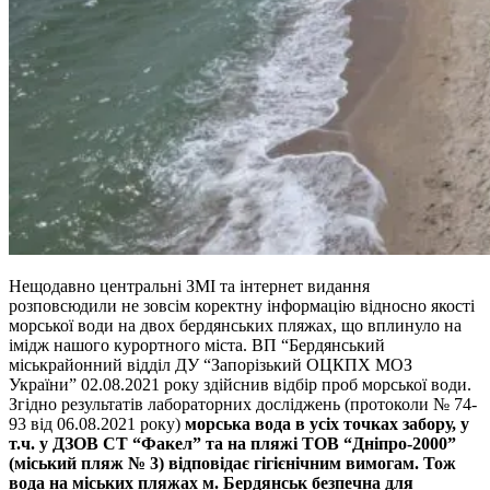
Нещодавно центральні ЗМІ та інтернет видання
розповсюдили не зовсім коректну інформацію відносно якості
морської води на двох бердянських пляжах, що вплинуло на
імідж нашого курортного міста. ВП “Бердянський
міськрайонний відділ ДУ “Запорізький ОЦКПХ МОЗ
України” 02.08.2021 року здійснив відбір проб морської води.
Згідно результатів лабораторних досліджень (протоколи № 74-
93 від 06.08.2021 року)
морська вода в усіх точках забору, у
т.ч. у ДЗОВ СТ “Факел” та на пляжі ТОВ “Дніпро-2000”
(міський пляж № 3) відповідає гігієнічним вимогам. Тож
вода на міських пляжах м. Бердянськ безпечна для