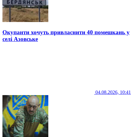
Окупанти хочуть привласнити 40 помешкань у
селі Азовське
04.08.2026, 10:41