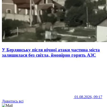
У Бердянську після нічної атаки частина міста
залишилася без світла, ймовірно горить АЗС
01.08.2026, 09:17
Дивитись всі