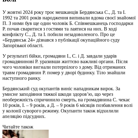
У жовтні 2024 року троє мешканців Бердянська С., Д. та І.
1992 та 2001 років народження випивали вдома своєї знайомої
П. З ними був ще один чоловік Б. Співмешканець господарки
Р. почав сваритися з гостями та лаятися на них. В ході
конфлікту С., Д. та І. побили незадоволеного. Про це
«Бердянськ 24» дізнався з публікації окупаційного суду
Запорізької області.
У результаті бійки, громадяни І., С. і Д. завдали ударів
громадянинові Р. уразивши життєво важливі органи. Після
чого чоловіки вигнали потерпілого з дому. Від отриманих
травм громадянин Р. помер у дворі будинку. Тіло знайшли
наступного ранку.
Бердянський суд окупантів виніс нападникам вирок. За
умисне заподіяння тяжкої шкоди здоров’ю, що через
необережність спричинило смерть, на громадянина С. чекає
10 років, І. – 9 років, а Д. – 9 років 6 місяців позбавлення волі
у колонії суворого режиму. Окупанти також відхилили
апеляцію підсудних.
Читайте також