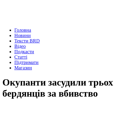
Головна
Новини
Тексти BRD
Відео
Подкасти
Статті
Підтримати
Магазин
Окупанти засудили трьох
бердянців за вбивство