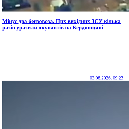
Мінус два бензовоза. Цих вихідних ЗСУ кілька
разів уразили окупантів на Бердянщині
03.08.2026, 09:23