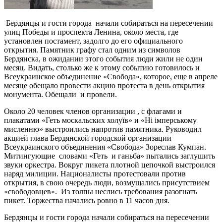
Бердянцы и гости города начали собираться на пересечении
улиц Победы и проспекта Ленина, около места, где
установлен постамент, задолго до его официального
открытия. Памятник графу стал одним из символов
Бердянска, в ожидании этого события люди жили не один
месяц. Видать, столько же к этому событию готовилось и
Всеукраинское объединение «Свобода», которое, еще в апреле
месяце обещало провести акцию протеста в день открытия
монумента. Обещали и провели.
Около 20 человек членов организации , с флагами и
плакатами «Геть москальских холуїв» и «Ні імперському
мисленню» выстроились напротив памятника. Руководил
акцией глава Бердянской городской организации
Всеукраинского объединения «Свобода» Зореслав Кумпан.
Митингующие словами «Геть и ганьба» пытались заглушить
звуки оркестра. Вокруг пикета плотной цепочкой выстроился
наряд милиции. Националисты протестовали против
открытия, в свою очередь люди, возмущались присутствием
«свободовцев». Из толпы неслись требования разогнать
пикет. Торжества начались ровно в 11 часов дня.
Бердянцы и гости города начали собираться на пересечении