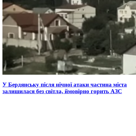
У Бердянську після нічної атаки частина міста
залишилася без світла, ймовірно горить АЗС