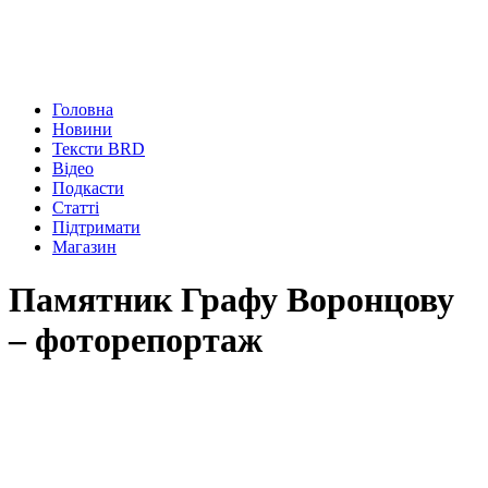
Головна
Новини
Тексти BRD
Відео
Подкасти
Статті
Підтримати
Магазин
Памятник Графу Воронцову
– фоторепортаж