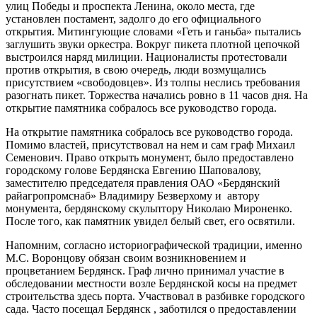
улиц Победы и проспекта Ленина, около места, где
установлен постамент, задолго до его официального
открытия. Митингующие словами «Геть и ганьба» пытались
заглушить звуки оркестра. Вокруг пикета плотной цепочкой
выстроился наряд милиции. Националисты протестовали
против открытия, в свою очередь, люди возмущались
присутствием «свободовцев». Из толпы неслись требования
разогнать пикет. Торжества начались ровно в 11 часов дня. На
открытие памятника собралось все руководство города.
На открытие памятника собралось все руководство города.
Помимо властей, присутствовал на нем и сам граф Михаил
Семенович. Право открыть монумент, было предоставлено
городскому голове Бердянска Евгению Шаповалову,
заместителю председателя правления ОАО «Бердянский
райагропромснаб» Владимиру Безверхому и автору
монумента, бердянскому скульптору Николаю Мироненко.
После того, как памятник увидел белый свет, его освятили.
Напомним, согласно историографической традиции, именно
М.С. Воронцову обязан своим возникновением и
процветанием Бердянск. Граф лично принимал участие в
обследовании местности возле Бердянской косы на предмет
строительства здесь порта. Участвовал в разбивке городского
сада. Часто посещал Бердянск , заботился о предоставлении