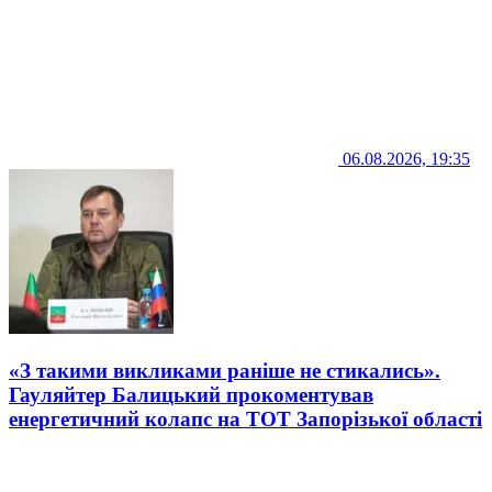
06.08.2026, 19:35
«З такими викликами раніше не стикались».
Гауляйтер Балицький прокоментував
енергетичний колапс на ТОТ Запорізької області