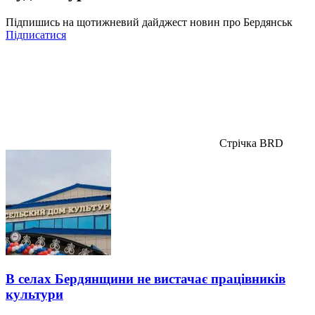
Підпишись на щотижневий дайджест новин про Бердянськ
Підписатися
Стрічка BRD
В селах Бердянщини не вистачає працівників
культури