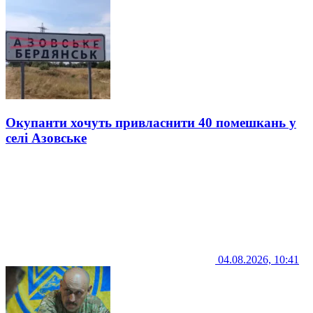
Окупанти хочуть привласнити 40 помешкань у
селі Азовське
04.08.2026, 10:41