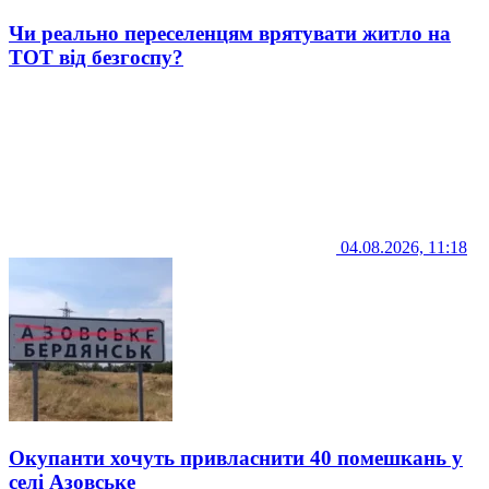
Чи реально переселенцям врятувати житло на
ТОТ від безгоспу?
04.08.2026, 11:18
Окупанти хочуть привласнити 40 помешкань у
селі Азовське