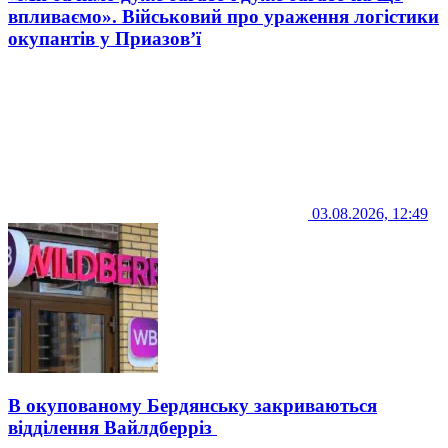
впливаємо». Військовий про ураження логістики
окупантів у Приазов’ї
03.08.2026, 12:49
В окупованому Бердянську закриваються
відділення Вайлдберріз