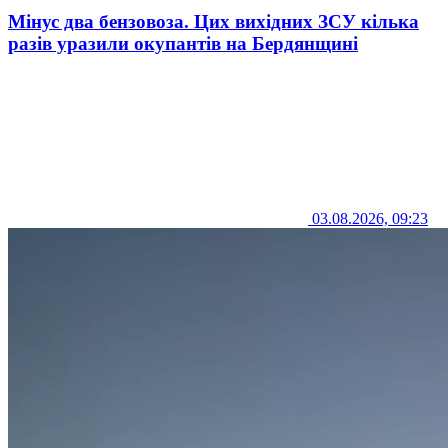
Мінус два бензовоза. Цих вихідних ЗСУ кілька
разів уразили окупантів на Бердянщині
03.08.2026, 09:23