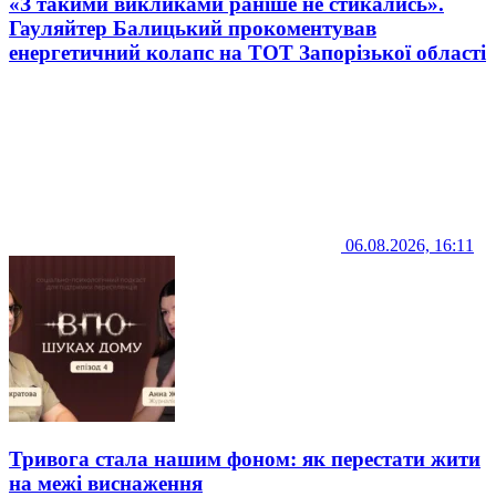
«З такими викликами раніше не стикались».
Гауляйтер Балицький прокоментував
енергетичний колапс на ТОТ Запорізької області
06.08.2026, 16:11
Тривога стала нашим фоном: як перестати жити
на межі виснаження