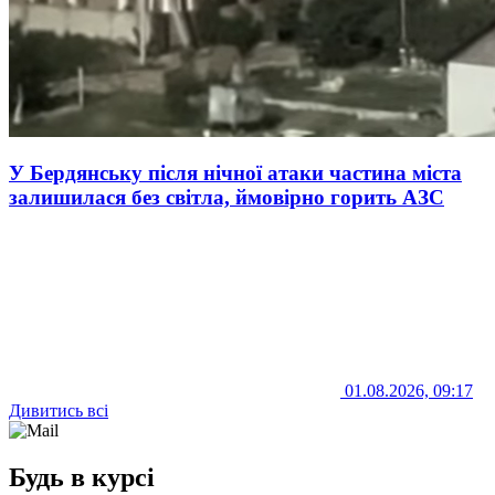
У Бердянську після нічної атаки частина міста
залишилася без світла, ймовірно горить АЗС
01.08.2026, 09:17
Дивитись всі
Будь в курсі