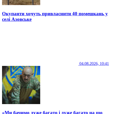
Окупанти хочуть привласнити 40 помешкань у
селі Азовське
04.08.2026, 10:41
«Ми бачимо дуже багато і дуже багато на що