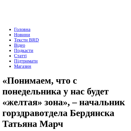
Головна
Новини
Тексти BRD
Відео
Подкасти
Статті
Підтримати
Магазин
«Понимаем, что с
понедельника у нас будет
«желтая» зона», – начальник
горздравотдела Бердянска
Татьяна Марч