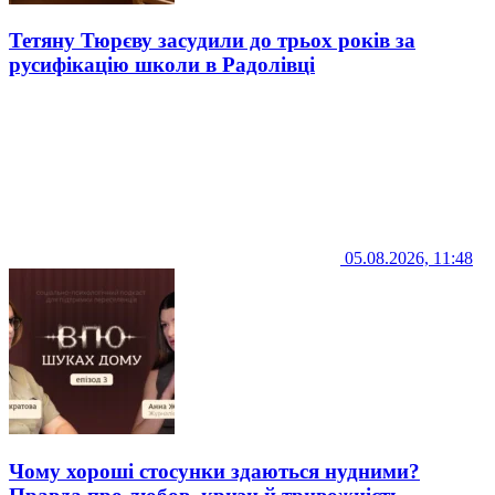
Тетяну Тюрєву засудили до трьох років за
русифікацію школи в Радолівці
05.08.2026, 11:48
Чому хороші стосунки здаються нудними?