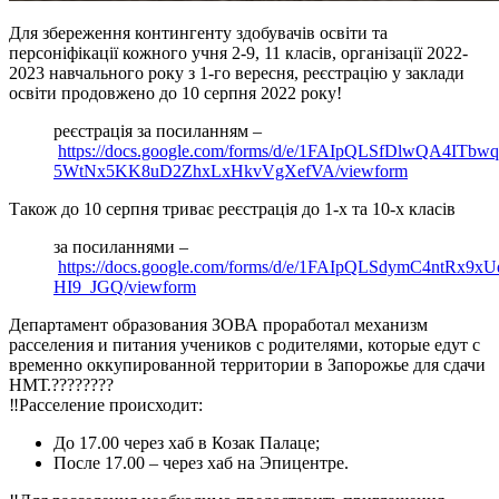
Для збереження контингенту здобувачів освіти та
персоніфікації кожного учня 2-9, 11 класів, організації 2022-
2023 навчального року з 1-го вересня, реєстрацію у заклади
освіти продовжено до 10 серпня 2022 року!
реєстрація за посиланням –
https://docs.google.com/forms/d/e/1FAIpQLSfDlwQA4ITb
5WtNx5KK8uD2ZhxLxHkvVgXefVA/viewform
Також до 10 серпня триває реєстрація до 1-х та 10-х класів
за посиланнями –
https://docs.google.com/forms/d/e/1FAIpQLSdymC4ntRx9
HI9_JGQ/viewform
Департамент образования ЗОВА проработал механизм
расселения и питания учеников с родителями, которые едут с
временно оккупированной территории в Запорожье для сдачи
НМТ.????????
‼️Расселение происходит:
До 17.00 через хаб в Козак Палаце;
После 17.00 – через хаб на Эпицентре.