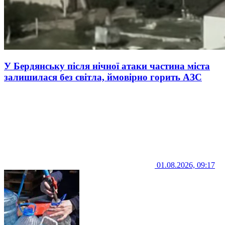
У Бердянську після нічної атаки частина міста
залишилася без світла, ймовірно горить АЗС
01.08.2026, 09:17