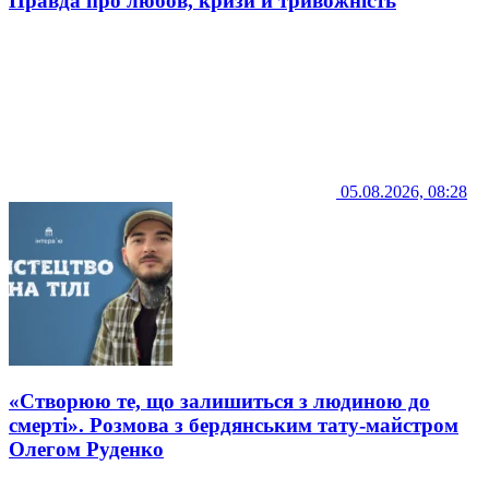
Правда про любов, кризи й тривожність
05.08.2026, 08:28
«Створюю те, що залишиться з людиною до
смерті». Розмова з бердянським тату-майстром
Олегом Руденко