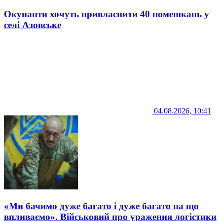
Окупанти хочуть привласнити 40 помешкань у
селі Азовське
04.08.2026, 10:41
«Ми бачимо дуже багато і дуже багато на що
впливаємо». Військовий про ураження логістики