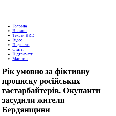
Головна
Новини
Тексти BRD
Відео
Подкасти
Статті
Підтримати
Магазин
Рік умовно за фіктивну
прописку російських
гастарбайтерів. Окупанти
засудили жителя
Бердянщини