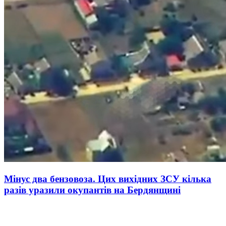
Мінус два бензовоза. Цих вихідних ЗСУ кілька
разів уразили окупантів на Бердянщині