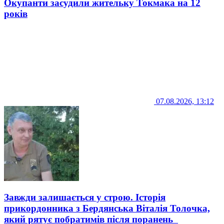
Окупанти засудили жительку Токмака на 12
років
07.08.2026, 13:12
Завжди залишається у строю. Історія
прикордонника з Бердянська Віталія Толочка,
який рятує побратимів після поранень