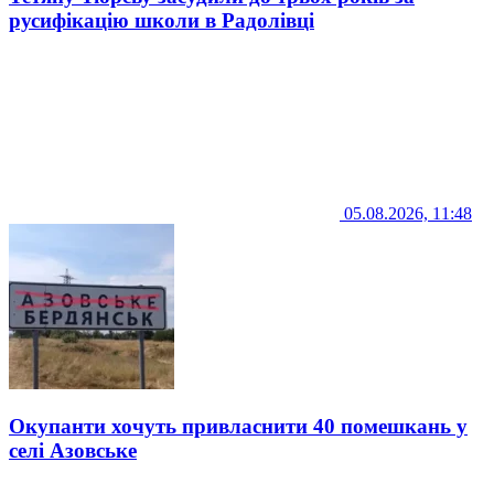
русифікацію школи в Радолівці
05.08.2026, 11:48
Окупанти хочуть привласнити 40 помешкань у
селі Азовське