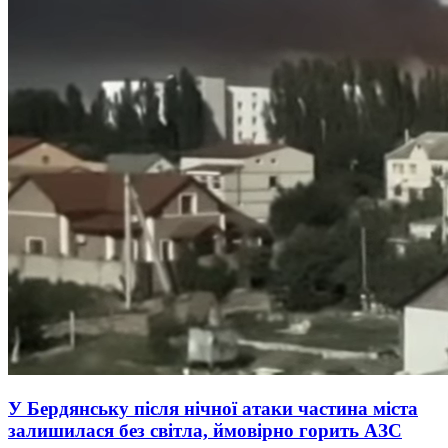
У Бердянську після нічної атаки частина міста
залишилася без світла, ймовірно горить АЗС