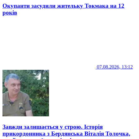
Окупанти засудили жительку Токмака на 12
років
07.08.2026, 13:12
Завжди залишається у строю. Історія
прикордонника з Бердянська Віталія Толочка,