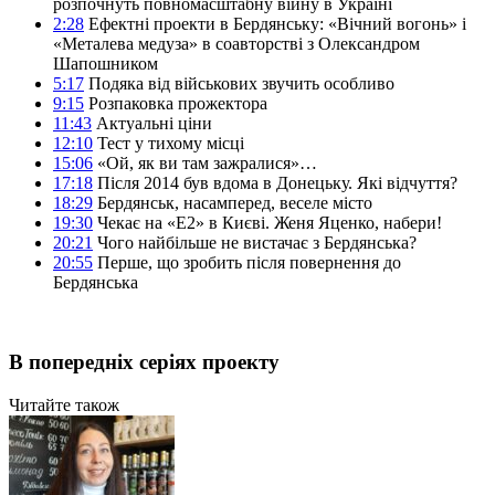
розпочнуть повномасштабну війну в Україні
2:28
Ефектні проекти в Бердянську: «Вічний вогонь» і
«Металева медуза» в соавторстві з Олександром
Шапошником
5:17
Подяка від військових звучить особливо
9:15
Розпаковка прожектора
11:43
Актуальні ціни
12:10
Тест у тихому місці
15:06
«Ой, як ви там зажралися»…
17:18
Після 2014 був вдома в Донецьку. Які відчуття?
18:29
Бердянськ, насамперед, веселе місто
19:30
Чекає на «Е2» в Києві. Женя Яценко, набери!
20:21
Чого найбільше не вистачає з Бердянська?
20:55
Перше, що зробить після повернення до
Бердянська
В попередніх серіях проекту
Читайте також