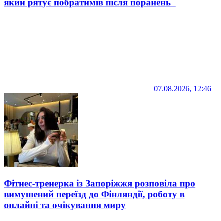
який рятує побратимів після поранень
07.08.2026, 12:46
Фітнес-тренерка із Запоріжжя розповіла про
вимушений переїзд до Фінляндії, роботу в
онлайні та очікування миру