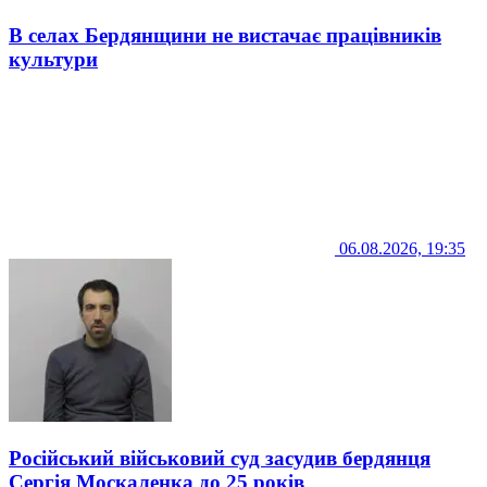
В селах Бердянщини не вистачає працівників
культури
06.08.2026, 19:35
Російський військовий суд засудив бердянця
Сергія Москаленка до 25 років