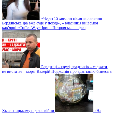
«Через 15 хвилин після звільнення
Бердянська Іра вже буде у поїзді», – власниця київської
кав’ярні «Сoffee Way» Ірина Петровська – відео
Бердянці – круті, зрадників – саджати,
не вистачає – моря. Валерій Подколзін про адаптацію бізнеса в
Хмельницькому під час війни
«На