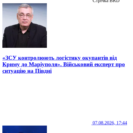
Стрічка BRD
«ЗСУ контролюють логістику окупантів від
Криму до Маріуполя». Військовий експерт про
ситуацію на Півдні
07.08.2026, 17:44