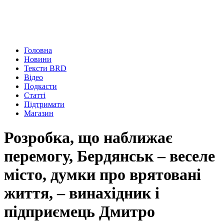
Головна
Новини
Тексти BRD
Відео
Подкасти
Статті
Підтримати
Магазин
Розробка, що наближає
перемогу, Бердянськ – веселе
місто, думки про врятовані
життя, – винахідник і
підприємець Дмитро