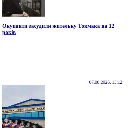
Окупанти засудили жительку Токмака на 12
років
07.08.2026, 13:12