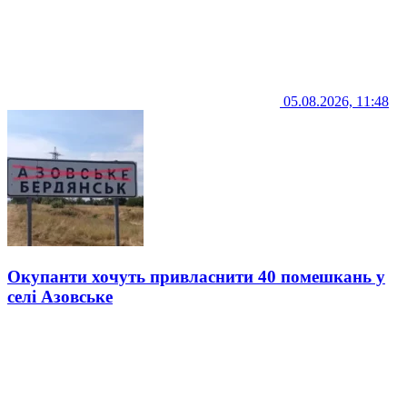
05.08.2026, 11:48
Окупанти хочуть привласнити 40 помешкань у
селі Азовське