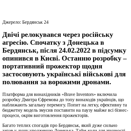
Джерело:
Бердянськ 24
Двічі релокувався через російську
агресію. Спочатку з Донецька в
Бердянськ, після 24.02.2022 в підсумку
опинився в Києві. Останню розробку –
портативний прожектор щодня
застосовують українські військові для
полювання за ворожими дронами.
Платформа для винахідників «Brave Inventors» включила
розробку Дмитра Єфремова до топу винаходів українців, що
наближають загальну перемогу. Попит на легку, ефективну та
бюджетну модель змусив поставити на паузу майже всі бізнес-
процеси, окрім виготовлення прожекторів.
Багато теплих спогадів про Бердянськ, який дуже сильно
запав у душу уродженцю Донецька. Тайм-коди для зручності,