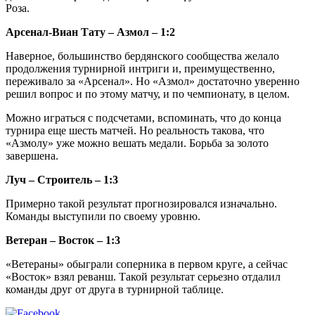
Роза.
Арсенал-Виан Тату – Азмол – 1:2
Наверное, большинство бердянского сообщества желало
продолжения турнирной интриги и, преимущественно,
переживало за «Арсенал». Но «Азмол» достаточно уверенно
решил вопрос и по этому матчу, и по чемпионату, в целом.
Можно играться с подсчетами, вспоминать, что до конца
турнира еще шесть матчей. Но реальность такова, что
«Азмолу» уже можно вешать медали. Борьба за золото
завершена.
Луч – Строитель – 1:3
Примерно такой результат прогнозировался изначально.
Команды выступили по своему уровню.
Ветеран – Восток – 1:3
«Ветераны» обыграли соперника в первом круге, а сейчас
«Восток» взял реванш. Такой результат серьезно отдалил
команды друг от друга в турнирной таблице.