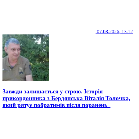
07.08.2026, 13:12
Завжди залишається у строю. Історія
прикордонника з Бердянська Віталія Толочка,
який рятує побратимів після поранень