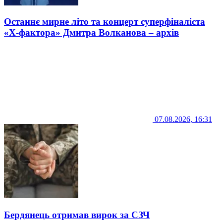
Останнє мирне літо та концерт суперфіналіста
«Х-фактора» Дмитра Волканова – архів
07.08.2026, 16:31
Бердянець отримав вирок за СЗЧ