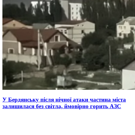
У Бердянську після нічної атаки частина міста
залишилася без світла, ймовірно горить АЗС