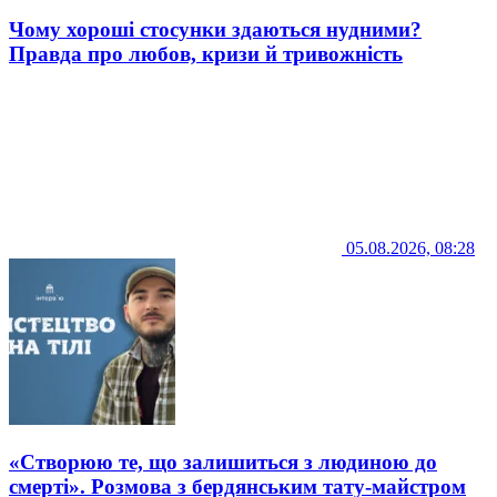
Чому хороші стосунки здаються нудними?
Правда про любов, кризи й тривожність
05.08.2026, 08:28
«Створюю те, що залишиться з людиною до
смерті». Розмова з бердянським тату-майстром