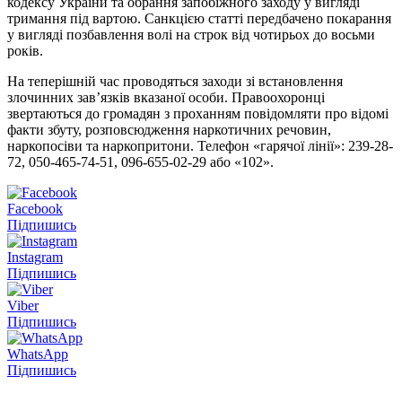
кодексу України та обрання запобіжного заходу у вигляді
тримання під вартою. Санкцією статті передбачено покарання
у вигляді позбавлення волі на строк від чотирьох до восьми
років.
На теперішній час проводяться заходи зі встановлення
злочинних зав’язків вказаної особи. Правоохоронці
звертаються до громадян з проханням повідомляти про відомі
факти збуту, розповсюдження наркотичних речовин,
наркопосіви та наркопритони. Телефон «гарячої лінії»: 239-28-
72, 050-465-74-51, 096-655-02-29 або «102».
Facebook
Підпишись
Instagram
Підпишись
Viber
Підпишись
WhatsApp
Підпишись