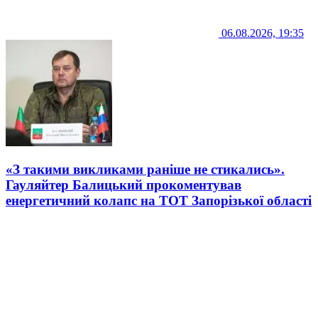
06.08.2026, 19:35
«З такими викликами раніше не стикались».
Гауляйтер Балицький прокоментував
енергетичний колапс на ТОТ Запорізької області