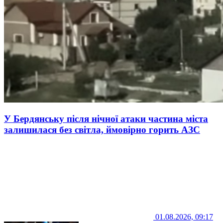
У Бердянську після нічної атаки частина міста
залишилася без світла, ймовірно горить АЗС
01.08.2026, 09:17