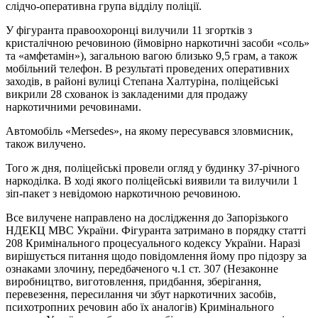
слідчо-оперативна група відділу поліції.
У фігуранта правоохоронці вилучили 11 згортків з
кристалічною речовиною (ймовірно наркотичні засоби «соль»
та «амфетамін»), загальною вагою близько 9,5 грам, а також
мобільний телефон. В результаті проведених оперативних
заходів, в районі вулиці Степана Халтуріна, поліцейські
викрили 28 схованок із закладеними для продажу
наркотичними речовинами.
Автомобіль «Mersedes», на якому пересувався зловмисник,
також вилучено.
Того ж дня, поліцейські провели огляд у будинку 37-річного
наркоділка. В ході якого поліцейські виявили та вилучили 1
зіп-пакет з невідомою наркотичною речовиною.
Все вилучене направлено на дослідження до Запорізького
НДЕКЦ МВС України. Фігуранта затримано в порядку статті
208 Кримінального процесуального кодексу України. Наразі
вирішується питання щодо повідомлення йому про підозру за
ознаками злочину, передбаченого ч.1 ст. 307 (Незаконне
виробництво, виготовлення, придбання, зберігання,
перевезення, пересилання чи збут наркотичних засобів,
психотропних речовин або їх аналогів) Кримінального