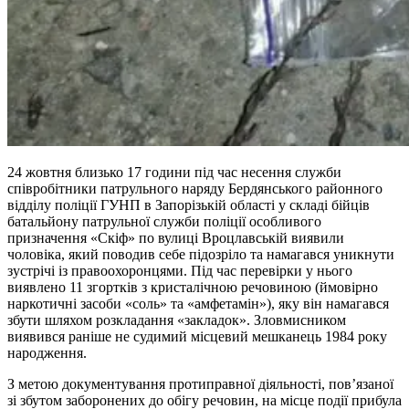
24 жовтня близько 17 години під час несення служби
співробітники патрульного наряду Бердянського районного
відділу поліції ГУНП в Запорізькій області у складі бійців
батальйону патрульної служби поліції особливого
призначення «Скіф» по вулиці Вроцлавській виявили
чоловіка, який поводив себе підозріло та намагався уникнути
зустрічі із правоохоронцями. Під час перевірки у нього
виявлено 11 згортків з кристалічною речовиною (ймовірно
наркотичні засоби «соль» та «амфетамін»), яку він намагався
збути шляхом розкладання «закладок». Зловмисником
виявився раніше не судимий місцевий мешканець 1984 року
народження.
З метою документування протиправної діяльності, пов’язаної
зі збутом заборонених до обігу речовин, на місце події прибула