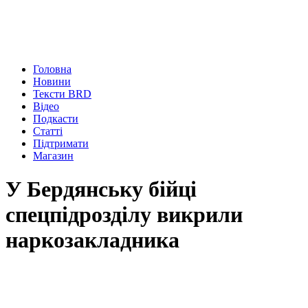
Головна
Новини
Тексти BRD
Відео
Подкасти
Статті
Підтримати
Магазин
У Бердянську бійці
спецпідрозділу викрили
наркозакладника