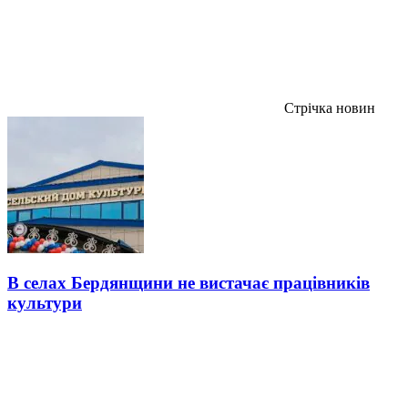
Стрічка новин
В селах Бердянщини не вистачає працівників
культури