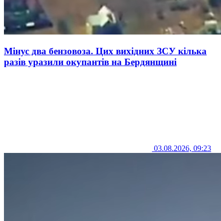
Мінус два бензовоза. Цих вихідних ЗСУ кілька
разів уразили окупантів на Бердянщині
03.08.2026, 09:23