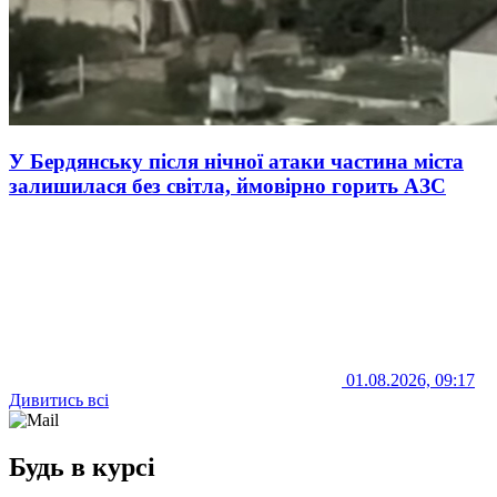
У Бердянську після нічної атаки частина міста
залишилася без світла, ймовірно горить АЗС
01.08.2026, 09:17
Дивитись всі
Будь в курсі