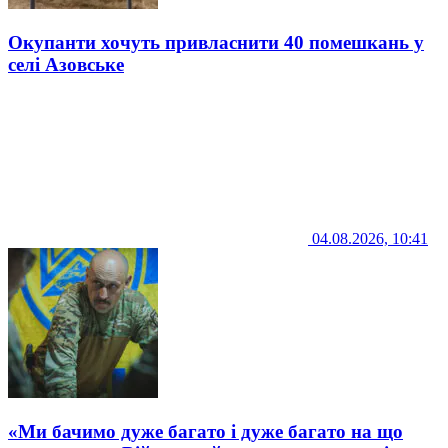
Окупанти хочуть привласнити 40 помешкань у
селі Азовське
04.08.2026, 10:41
«Ми бачимо дуже багато і дуже багато на що