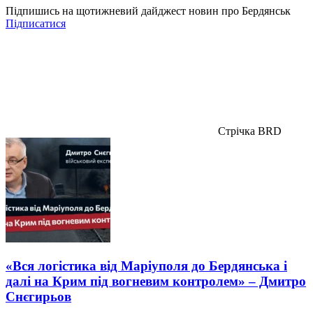
Підпишись на щотижневий дайджест новин про Бердянськ
Підписатися
Стрічка BRD
«Вся логістика від Маріуполя до Бердянська і
далі на Крим під вогневим контролем» – Дмитро
Снєгирьов