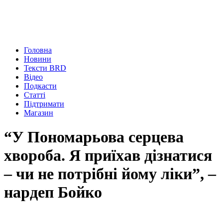
Головна
Новини
Тексти BRD
Відео
Подкасти
Статті
Підтримати
Магазин
“У Пономарьова серцева
хвороба. Я приїхав дізнатися
– чи не потрібні йому ліки”, –
нардеп Бойко