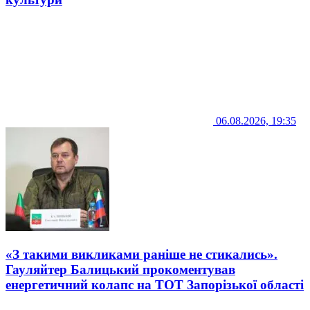
06.08.2026, 19:35
«З такими викликами раніше не стикались».
Гауляйтер Балицький прокоментував
енергетичний колапс на ТОТ Запорізької області