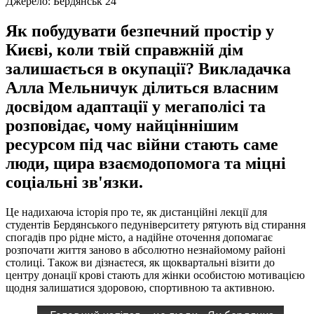
Джерело:
Бердянськ 24
Як побудувати безпечний простір у
Києві, коли твій справжній дім
залишається в окупації? Викладачка
Алла Мельничук ділиться власним
досвідом адаптації у мегаполісі та
розповідає, чому найціннішим
ресурсом під час війни стають саме
люди, щира взаємодопомога та міцні
соціальні зв'язки.
Це надихаюча історія про те, як дистанційні лекції для
студентів Бердянського педуніверситету рятують від стирання
спогадів про рідне місто, а надійне оточення допомагає
розпочати життя заново в абсолютно незнайомому районі
столиці. Також ви дізнаєтеся, як щоквартальні візити до
центру донації крові стають для жінки особистою мотивацією
щодня залишатися здоровою, спортивною та активною.