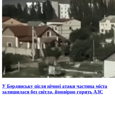
У Бердянську після нічної атаки частина міста
залишилася без світла, ймовірно горить АЗС