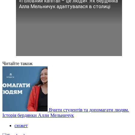
«Головний капітал – це люди». Як бердянка
Алла Мельничук адаптувалася в столиці
Читайте також
Вчити студентів та допомагати людям.
Історія бердянки Алли Мельничук
сюжет