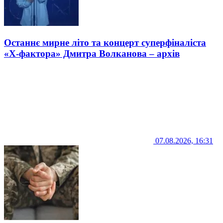
Останнє мирне літо та концерт суперфіналіста
«Х-фактора» Дмитра Волканова – архів
07.08.2026, 16:31