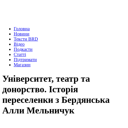
Головна
Новини
Тексти BRD
Відео
Подкасти
Статті
Підтримати
Магазин
Університет, театр та
донорство. Історія
переселенки з Бердянська
Алли Мельничук