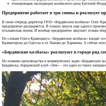
этикеровщик экспедиции колбасного цеха Евгений Федо
Предприятие работает в три смены и реализует 
В свою очередь директор ООО «Бердянские колбасы» Олег Крав
предприятие расширяется. В планах запуск еще одного произв
итальянская линия. И вообще предприятие закупает только об
По словам Олега Кравецкого, «Бердянские колбасы» входят сег
Краматорска до Одессы и от Львова до Харькова. А сейчас воп
«Бердянские колбасы» реализуют в городе ряд 
Но помимо производства и коммерческих задач «Бердянские кол
Бердянска, борцовский клуб «Лев» – это одно из таких направ