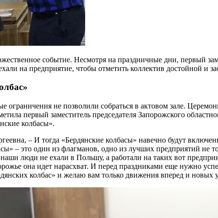
ржественное событие. Несмотря на праздничные дни, первый зам
хали на предприятие, чтобы отметить коллектив достойной и з
олбас»
е ограничения не позволили собраться в актовом зале. Церемо
тметила первый заместитель председателя Запорожского областн
янские колбасы».
ергеевна, – И тогда «Бердянские колбасы» навечно будут включ
асы» – это один из флагманов, одно из лучших предприятий не то
аши люди не ехали в Польшу, а работали на таких вот предприят
рожье она идет нарасхват. И перед праздниками еще нужно успе
рдянских колбас» и желаю вам только движения вперед и новых у