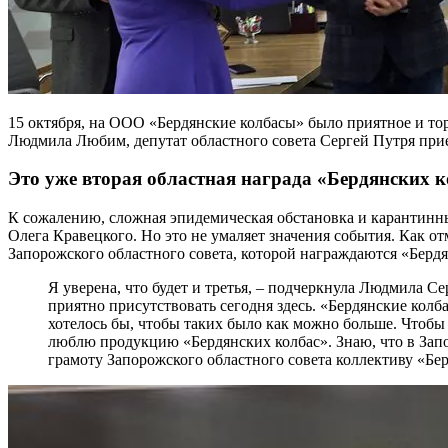
15 октября, на ООО «Бердянские колбасы» было приятное и то
Людмила Любим, депутат областного совета Сергей Путря прие
Это уже вторая областная награда «Бердянских к
К сожалению, сложная эпидемическая обстановка и карантинны
Олега Кравецкого. Но это не умаляет значения события. Как о
Запорожского областного совета, которой награждаются «Берд
Я уверена, что будет и третья, – подчеркнула Людмила С
приятно присутствовать сегодня здесь. «Бердянские колб
хотелось бы, чтобы таких было как можно больше. Чтобы н
люблю продукцию «Бердянских колбас». Знаю, что в Запо
грамоту Запорожского областного совета коллективу «Бе