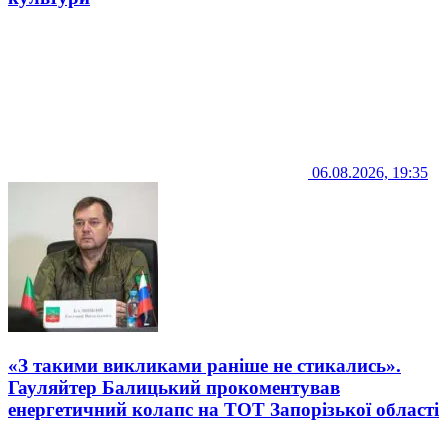
06.08.2026, 19:35
«З такими викликами раніше не стикались».
Гауляйтер Балицький прокоментував
енергетичний колапс на ТОТ Запорізької області