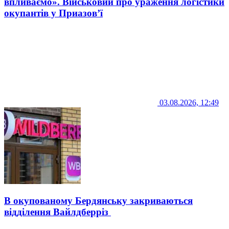
впливаємо». Військовий про ураження логістики
окупантів у Приазов’ї
03.08.2026, 12:49
В окупованому Бердянську закриваються
відділення Вайлдберріз