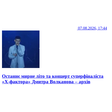
07.08.2026, 17:44
Останнє мирне літо та концерт суперфіналіста
«Х-фактора» Дмитра Волканова – архів