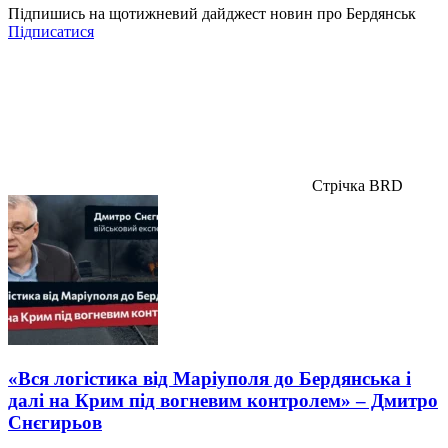
Підпишись на щотижневий дайджест новин про Бердянськ
Підписатися
Стрічка BRD
«Вся логістика від Маріуполя до Бердянська і
далі на Крим під вогневим контролем» – Дмитро
Снєгирьов