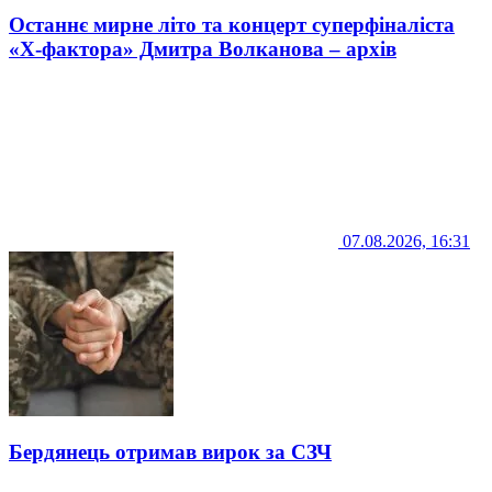
Останнє мирне літо та концерт суперфіналіста
«Х-фактора» Дмитра Волканова – архів
07.08.2026, 16:31
Бердянець отримав вирок за СЗЧ