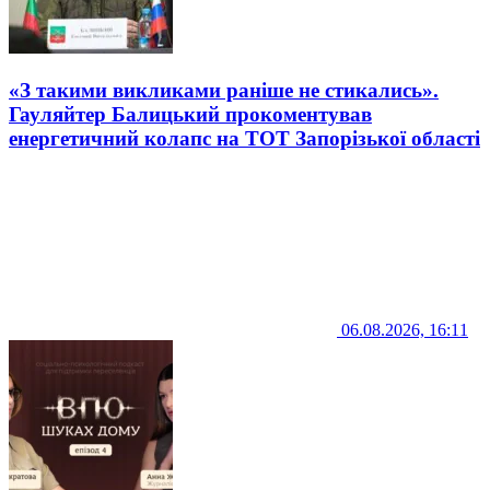
«З такими викликами раніше не стикались».
Гауляйтер Балицький прокоментував
енергетичний колапс на ТОТ Запорізької області
06.08.2026, 16:11