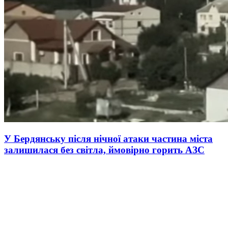
У Бердянську після нічної атаки частина міста
залишилася без світла, ймовірно горить АЗС