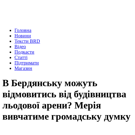
Головна
Новини
Тексти BRD
Відео
Подкасти
Статті
Підтримати
Магазин
В Бердянську можуть
відмовитись від будівництва
льодової арени? Мерія
вивчатиме громадську думку