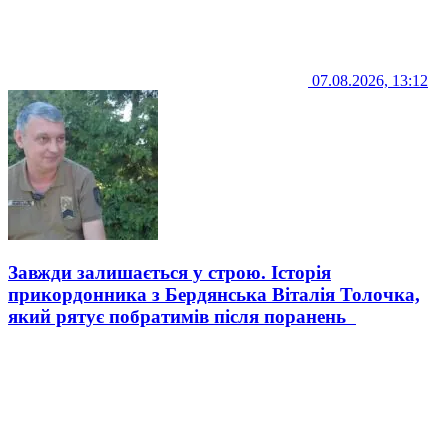
07.08.2026, 13:12
Завжди залишається у строю. Історія
прикордонника з Бердянська Віталія Толочка,
який рятує побратимів після поранень