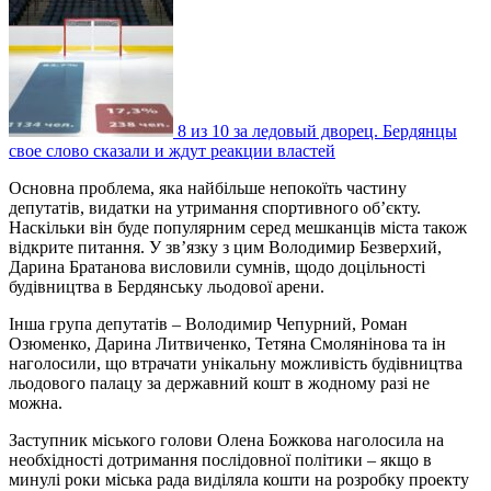
8 из 10 за ледовый дворец. Бердянцы
свое слово сказали и ждут реакции властей
Основна проблема, яка найбільше непокоїть частину
депутатів, видатки на утримання спортивного об’єкту.
Наскільки він буде популярним серед мешканців міста також
відкрите питання. У зв’язку з цим Володимир Безверхий,
Дарина Братанова висловили сумнів, щодо доцільності
будівництва в Бердянську льодової арени.
Інша група депутатів – Володимир Чепурний, Роман
Озюменко, Дарина Литвиченко, Тетяна Смолянінова та ін
наголосили, що втрачати унікальну можливість будівництва
льодового палацу за державний кошт в жодному разі не
можна.
Заступник міського голови Олена Божкова наголосила на
необхідності дотримання послідовної політики – якщо в
минулі роки міська рада виділяла кошти на розробку проекту