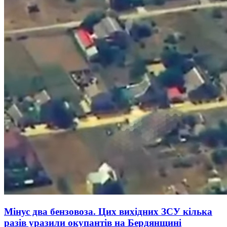
Мінус два бензовоза. Цих вихідних ЗСУ кілька
разів уразили окупантів на Бердянщині