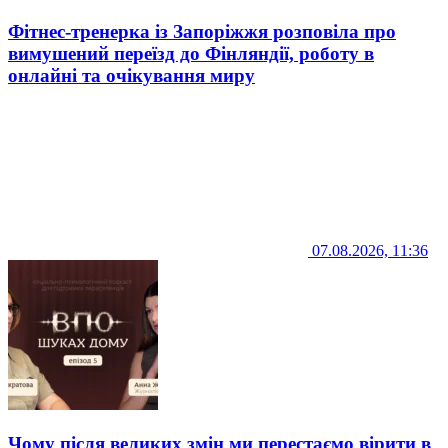
Фітнес-тренерка із Запоріжжя розповіла про
вимушений переїзд до Фінляндії, роботу в
онлайні та очікування миру
07.08.2026, 11:36
Чому після великих змін ми перестаємо вірити в