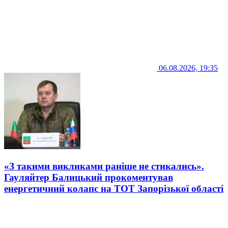
06.08.2026, 19:35
«З такими викликами раніше не стикались».
Гауляйтер Балицький прокоментував
енергетичний колапс на ТОТ Запорізької області