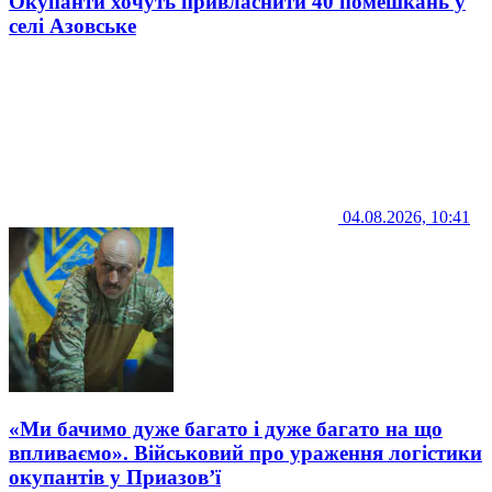
Окупанти хочуть привласнити 40 помешкань у
селі Азовське
04.08.2026, 10:41
«Ми бачимо дуже багато і дуже багато на що
впливаємо». Військовий про ураження логістики
окупантів у Приазов’ї