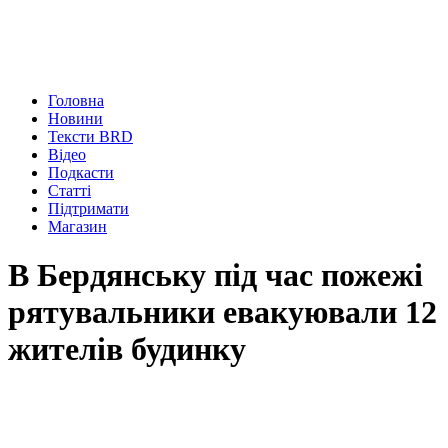
Головна
Новини
Тексти BRD
Відео
Подкасти
Статті
Підтримати
Магазин
В Бердянську під час пожежі
рятувальники евакуювали 12
жителів будинку