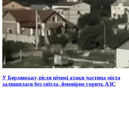
У Бердянську після нічної атаки частина міста
залишилася без світла, ймовірно горить АЗС