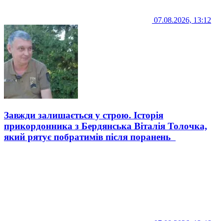
07.08.2026, 13:12
Завжди залишається у строю. Історія
прикордонника з Бердянська Віталія Толочка,
який рятує побратимів після поранень