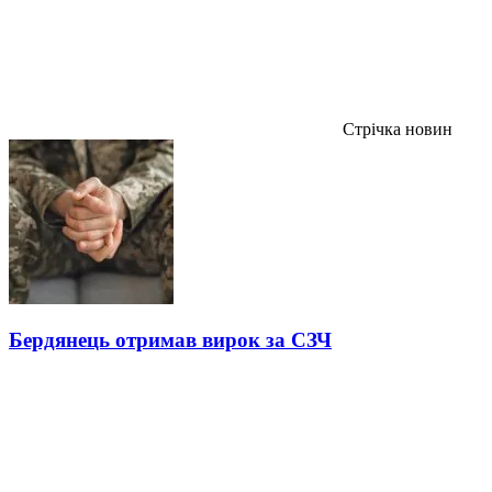
Стрічка новин
Бердянець отримав вирок за СЗЧ