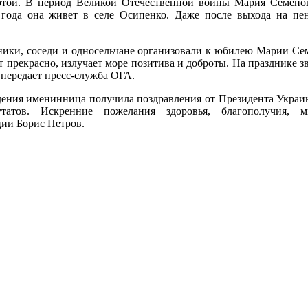
ротой. В период Великой Отечественной войны Мария Семено
 года она живет в селе Осипенко. Даже после выхода на пен
ики, соседи и односельчане организовали к юбилею Марии Се
 прекрасно, излучает море позитива и доброты. На празднике 
 передает пресс-служба ОГА.
дения именинница получила поздравления от Президента Украи
путатов. Искренние пожелания здоровья, благополучия
ии Борис Петров.