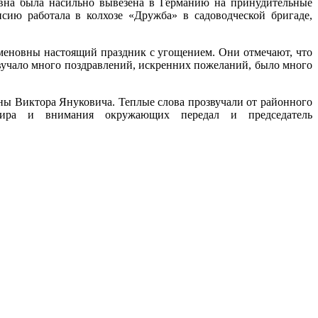
вна была насильно вывезена в Германию на принудительные
сию работала в колхозе «Дружба» в садоводческой бригаде,
меновны настоящий праздник с угощением. Они отмечают, что
звучало много поздравлений, искренних пожеланий, было много
ны Виктора Януковича. Теплые слова прозвучали от районного
, мира и внимания окружающих передал и председатель