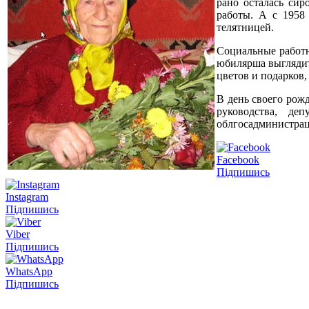
рано осталась си
работы. А с 1958
телятницей.
Социальные работн
юбилярша выглядит
цветов и подарков,
В день своего рож
руководства, де
облгосадминистрац
Facebook
Підпишись
Instagram
Підпишись
Viber
Підпишись
WhatsApp
Підпишись