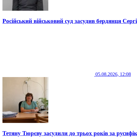
Російський військовий суд засудив бердянця Серг
05.08.2026, 12:08
Тетяну Тюрєву засудили до трьох років за русифі