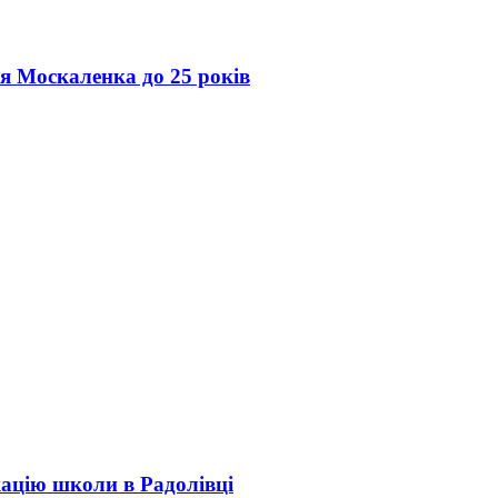
ія Москаленка до 25 років
кацію школи в Радолівці