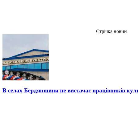
Стрічка новин
В селах Бердянщини не вистачає працівників кул