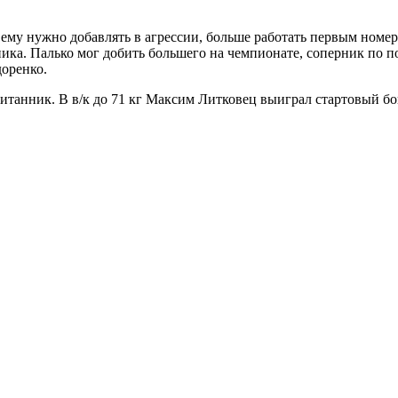
, ему нужно добавлять в агрессии, больше работать первым ном
ника. Палько мог добить большего на чемпионате, соперник по п
доренко.
танник. В в/к до 71 кг Максим Литковец выиграл стартовый бой