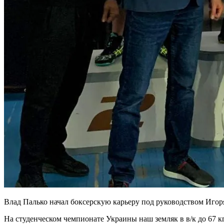
Влад Палько начал боксерскую карьеру под руководством Игор
На студенческом чемпионате Украины наш земляк в в/к до 67 