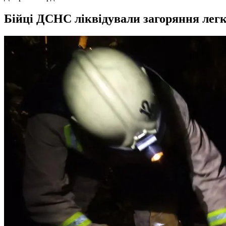
Бійці ДСНС ліквідували загоряння легк