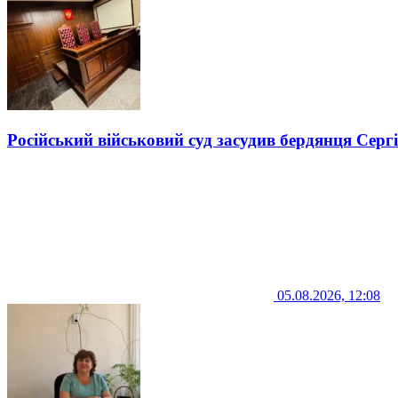
Російський військовий суд засудив бердянця Серг
05.08.2026, 12:08