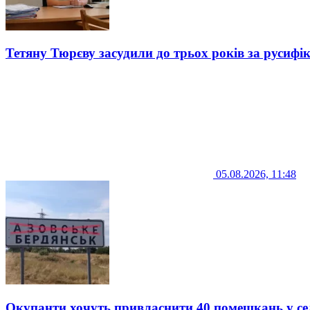
Тетяну Тюрєву засудили до трьох років за русифі
05.08.2026, 11:48
Окупанти хочуть привласнити 40 помешкань у се