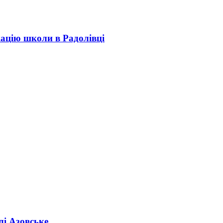
кацію школи в Радолівці
лі Азовське