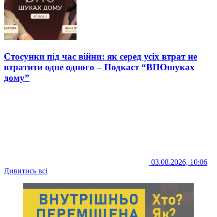
Стосунки під час війни: як серед усіх втрат не
втратити одне одного – Подкаст “ВПОшуках
дому”
03.08.2026, 10:06
Дивитись всі