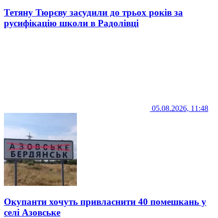
Тетяну Тюрєву засудили до трьох років за
русифікацію школи в Радолівці
05.08.2026, 11:48
Окупанти хочуть привласнити 40 помешкань у
селі Азовське