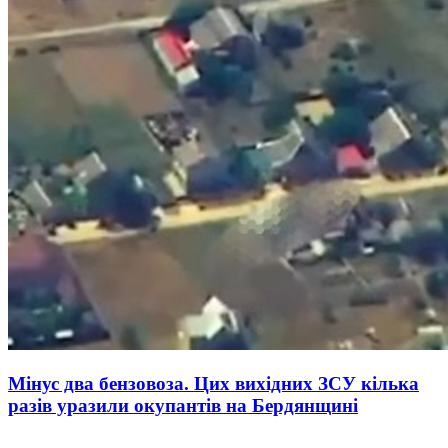
Мінус два бензовоза. Цих вихідних ЗСУ кілька
разів уразили окупантів на Бердянщині