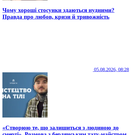
Чому хороші стосунки здаються нудними?
Правда про любов, кризи й тривожність
05.08.2026, 08:28
«Створюю те, що залишиться з людиною до
смерті». Розмова з бердянським тату-майстром