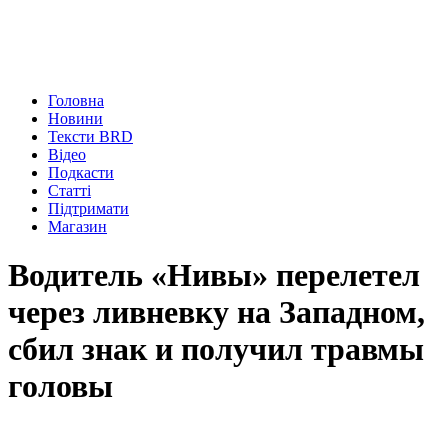
Головна
Новини
Тексти BRD
Відео
Подкасти
Статті
Підтримати
Магазин
Водитель «Нивы» перелетел
через ливневку на Западном,
сбил знак и получил травмы
головы