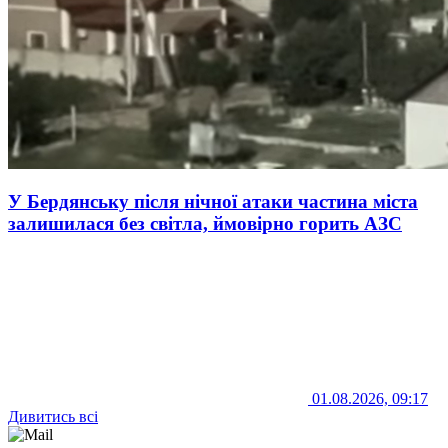
У Бердянську після нічної атаки частина міста
залишилася без світла, ймовірно горить АЗС
01.08.2026, 09:17
Дивитись всі