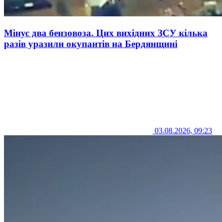
Мінус два бензовоза. Цих вихідних ЗСУ кілька
разів уразили окупантів на Бердянщині
03.08.2026, 09:23