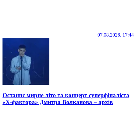
07.08.2026, 17:44
Останнє мирне літо та концерт суперфіналіста
«Х-фактора» Дмитра Волканова – архів