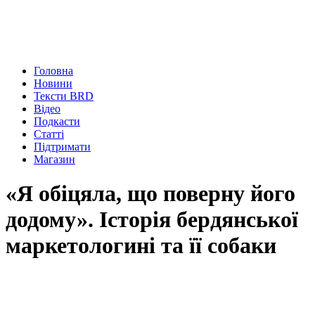
Головна
Новини
Тексти BRD
Відео
Подкасти
Статті
Підтримати
Магазин
«Я обіцяла, що поверну його
додому». Історія бердянської
маркетологині та її собаки