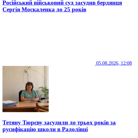
Російський військовий суд засудив бердянця
Сергія Москаленка до 25 років
05.08.2026, 12:08
Тетяну Тюрєву засудили до трьох років за
русифікацію школи в Радолівці