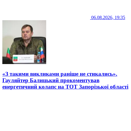
06.08.2026, 19:35
«З такими викликами раніше не стикались».
Гауляйтер Балицький прокоментував
енергетичний колапс на ТОТ Запорізької області