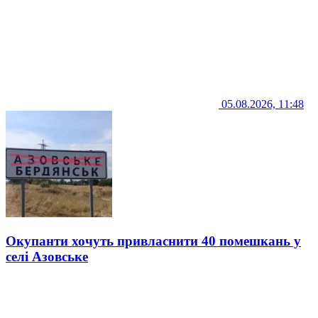
05.08.2026, 11:48
Окупанти хочуть привласнити 40 помешкань у
селі Азовське