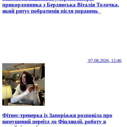
прикордонника з Бердянська Віталія Толочка,
який рятує побратимів після поранень
07.08.2026, 12:46
Фітнес-тренерка із Запоріжжя розповіла про
вимушений переїзд до Фінляндії, роботу в