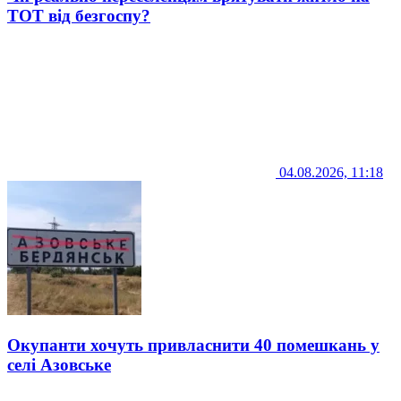
ТОТ від безгоспу?
04.08.2026, 11:18
Окупанти хочуть привласнити 40 помешкань у
селі Азовське