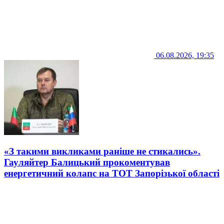
06.08.2026, 19:35
«З такими викликами раніше не стикались».
Гауляйтер Балицький прокоментував
енергетичний колапс на ТОТ Запорізької області