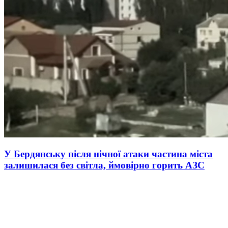
У Бердянську після нічної атаки частина міста
залишилася без світла, ймовірно горить АЗС