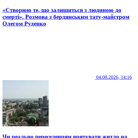
«Створюю те, що залишиться з людиною до
смерті». Розмова з бердянським тату-майстром
Олегом Руденко
04.08.2026, 14:16
Чи реально переселенцям врятувати житло на