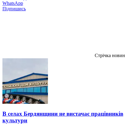
WhatsApp
Підпишись
Стрічка новин
В селах Бердянщини не вистачає працівників
культури