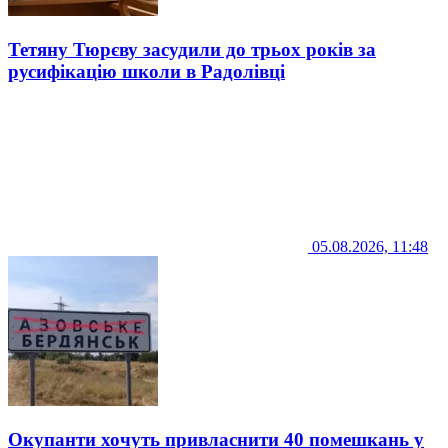
Тетяну Тюрєву засудили до трьох років за
русифікацію школи в Радолівці
05.08.2026, 11:48
Окупанти хочуть привласнити 40 помешкань у