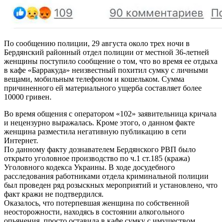
По сообщению полиции, 29 августа около трех ночи в
Бердянский районный отдел полиции от местной 36-летней
женщины поступило сообщение о том, что во время ее отдыха
в кафе «Барракуда» неизвестный похитил сумку с личными
вещами, мобильным телефоном и кошельком. Сумма
причиненного ей материального ущерба составляет более
10000 гривен.
Во время общения с оператором «102» заявительница кричала
и нецензурно выражалась. Кроме этого, о данном факте
женщина разместила негативную публикацию в сети
Интернет.
По данному факту дознавателем Бердянского РВП было
открыто уголовное производство по ч.1 ст.185 (кража)
Уголовного кодекса Украины. В ходе досудебного
расследования работниками отдела криминальной полиции
был проведен ряд розыскных мероприятий и установлено, что
факт кражи не подтвердился.
Оказалось, что потерпевшая женщина по собственной
неосторожности, находясь в состоянии алкогольного
опьянения, просто оставила в кафе сумку с имуществом.