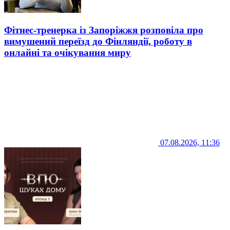
Фітнес-тренерка із Запоріжжя розповіла про
вимушений переїзд до Фінляндії, роботу в
онлайні та очікування миру
07.08.2026, 11:36