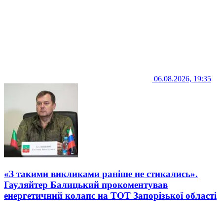
06.08.2026, 19:35
«З такими викликами раніше не стикались».
Гауляйтер Балицький прокоментував
енергетичний колапс на ТОТ Запорізької області