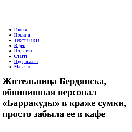
Головна
Новини
Тексти BRD
Відео
Подкасти
Статті
Підтримати
Магазин
Жительница Бердянска,
обвинившая персонал
«Барракуды» в краже сумки,
просто забыла ее в кафе