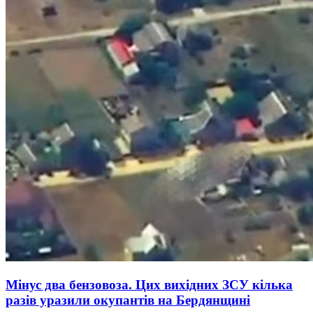
Мінус два бензовоза. Цих вихідних ЗСУ кілька
разів уразили окупантів на Бердянщині