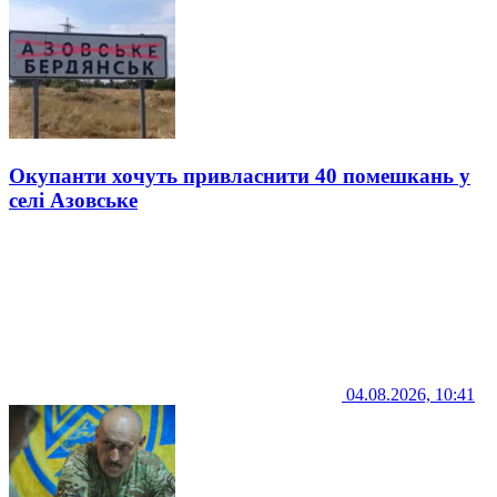
Окупанти хочуть привласнити 40 помешкань у
селі Азовське
04.08.2026, 10:41