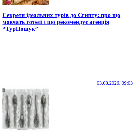
Секрети ідеальних турів до Єгипту: про що
мовчать готелі і що рекомендує агенція
“ТурПошук”
03.08.2026, 09:03