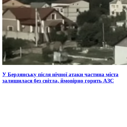
У Бердянську після нічної атаки частина міста
залишилася без світла, ймовірно горить АЗС