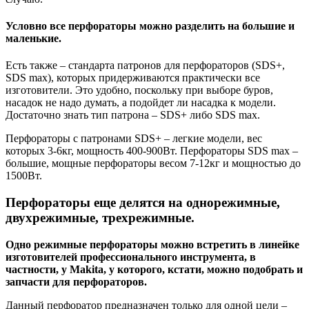
Условно все перфораторы можно разделить на большие и
маленькие.
Есть также – стандарта патронов для перфораторов (SDS+,
SDS max), которых придерживаются практически все
изготовители. Это удобно, поскольку при выборе буров,
насадок не надо думать, а подойдет ли насадка к модели.
Достаточно знать тип патрона – SDS+ либо SDS max.
Перфораторы с патронами SDS+ – легкие модели, вес
которых 3-6кг, мощность 400-900Вт. Перфораторы SDS max –
большие, мощные перфораторы весом 7-12кг и мощностью до
1500Вт.
Перфораторы еще делятся на однорежимные,
двухрежимные, трехрежимные.
Одно режимные перфораторы можно встретить в линейке
изготовителей профессионального инструмента, в
частности, у Makita, у которого, кстати, можно подобрать и
запчасти для перфораторов.
Данный перфоратор предназначен только для одной цели –