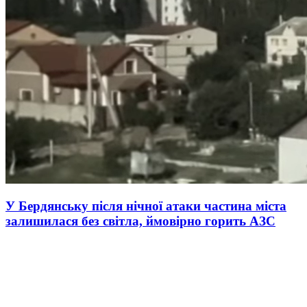
У Бердянську після нічної атаки частина міста
залишилася без світла, ймовірно горить АЗС