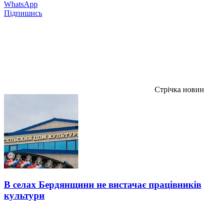
WhatsApp
Підпишись
Стрічка новин
В селах Бердянщини не вистачає працівників
культури