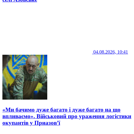
04.08.2026, 10:41
«Ми бачимо дуже багато і дуже багато на що
впливаємо». Військовий про ураження логістики
окупантів у Приазов’ї