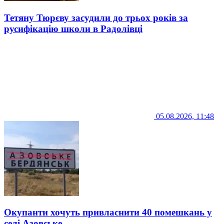
Тетяну Тюрєву засудили до трьох років за
русифікацію школи в Радолівці
05.08.2026, 11:48
Окупанти хочуть привласнити 40 помешкань у
селі Азовське