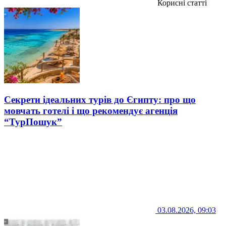
Корисні статті
Секрети ідеальних турів до Єгипту: про що
мовчать готелі і що рекомендує агенція
“ТурПошук”
03.08.2026, 09:03