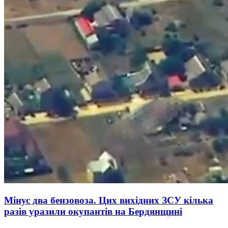
Мінус два бензовоза. Цих вихідних ЗСУ кілька
разів уразили окупантів на Бердянщині