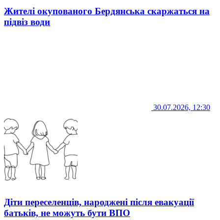
Жителі окупованого Бердянська скаржаться на
підвіз води
30.07.2026, 12:30
Діти переселенців, народжені після евакуації
батьків, не можуть бути ВПО