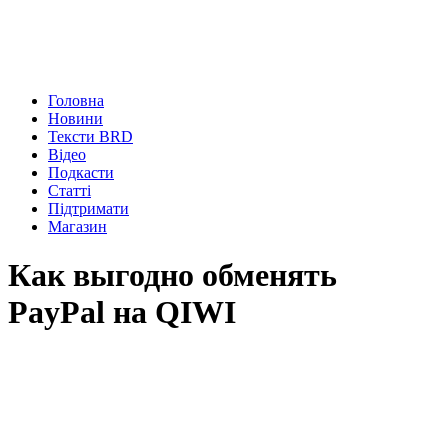
Головна
Новини
Тексти BRD
Відео
Подкасти
Статті
Підтримати
Магазин
Как выгодно обменять
PayPal на QIWI