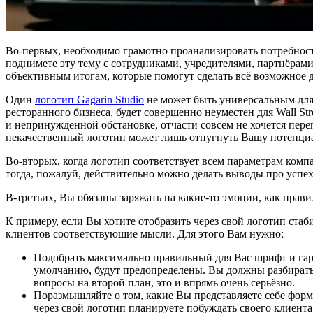
Во-первых, необходимо грамотно проанализировать потребност
поднимете эту тему с сотрудниками, учредителями, партнёрам
объективным итогам, которые помогут сделать всё возможное д
Один
логотип Gagarin Studio
не может быть универсальным для 
ресторанного бизнеса, будет совершенно неуместен для Wall Str
и непринужденной обстановке, отчасти совсем не хочется пере
некачественный логотип может лишь отпугнуть Вашу потенци
Во-вторых, когда логотип соответствует всем параметрам компа
тогда, пожалуй, действительно можно делать выводы про успе
В-третьих, Вы обязаны заряжать на какие-то эмоции, как прави
К примеру, если Вы хотите отобразить через свой логотип стаб
клиентов соответствующие мысли. Для этого Вам нужно:
Подобрать максимально правильный для Вас шрифт и гарм
умолчанию, будут предопределены. Вы должны разбиратьс
вопросы на второй план, это и впрямь очень серьёзно.
Поразмышляйте о том, какие Вы представляете себе форм
через свой логотип планируете побуждать своего клиента