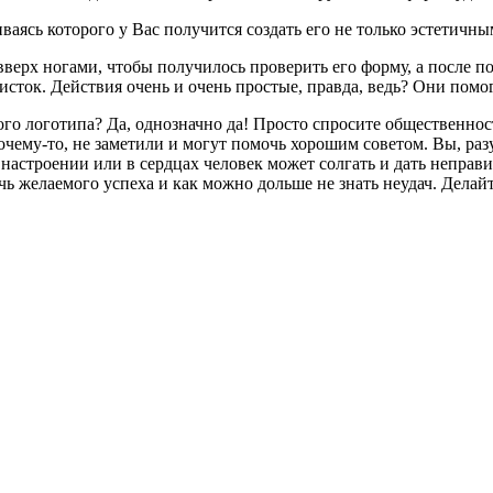
ваясь которого у Вас получится создать его не только эстетичн
верх ногами, чтобы получилось проверить его форму, а после пос
листок. Действия очень и очень простые, правда, ведь? Они пом
ного логотипа? Да, однозначно да! Просто спросите общественно
чему-то, не заметили и могут помочь хорошим советом. Вы, раз
астроении или в сердцах человек может солгать и дать неправил
чь желаемого успеха и как можно дольше не знать неудач. Делай