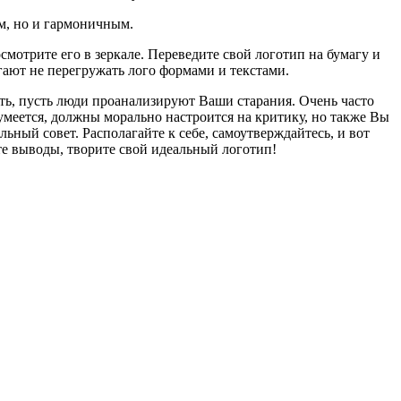
ым, но и гармоничным.
мотрите его в зеркале. Переведите свой логотип на бумагу и
огают не перегружать лого формами и текстами.
сть, пусть люди проанализируют Ваши старания. Очень часто
умеется, должны морально настроится на критику, но также Вы
ьный совет. Располагайте к себе, самоутверждайтесь, и вот
те выводы, творите свой идеальный логотип!