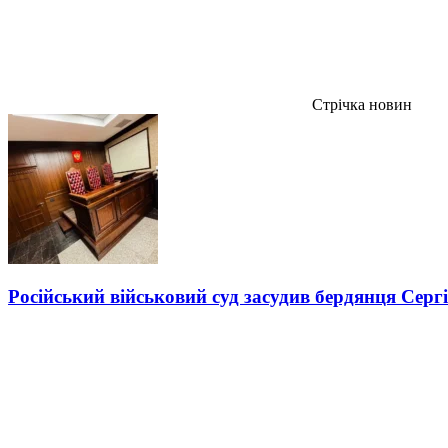
Стрічка новин
Російський військовий суд засудив бердянця Серг