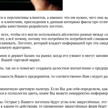
и и перспективы клиентов, а именно: что им нужно, чего они жд
и и клиентами, присоединив к данным интервью факты про отли
абы качественно разработать логотип.
всех, чтобы его могли использовать абсолютно разные между со
eet, а всё почему, потому что потребности потребителей слишком
плачивать. Логотип, который владеет информацией про эти ожида
альную аудиторию.
нии и держит баланс на рынке, когда его узнают и могут запомн
х Вашей торговой марки.
ло, так он и помогает создавать целостное впечатление о предп
ильность Вашего предприятия, то соответственно Вам следует ра
оничную цветовую палитру. Если Вы для себя определили, каку
я в психологии цвета, иначе Вы можете некорректно информиров
ы. Острые у Вашего логотипа будут углы или закруглённые, это
 к каким-то действиям, то применение закруглённых форм будет т