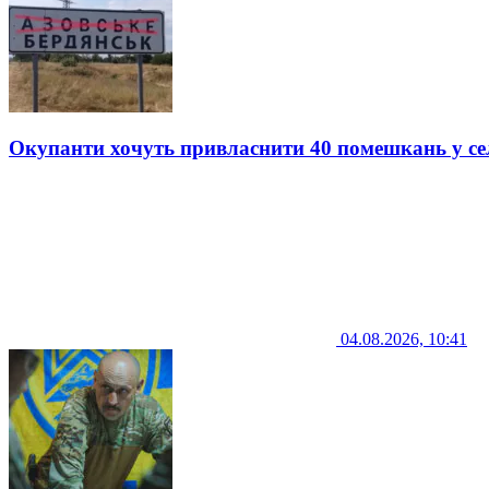
Окупанти хочуть привласнити 40 помешкань у се
04.08.2026, 10:41