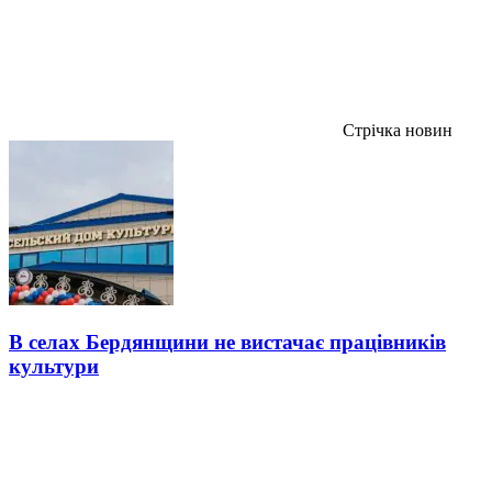
Стрічка новин
В селах Бердянщини не вистачає працівників
культури