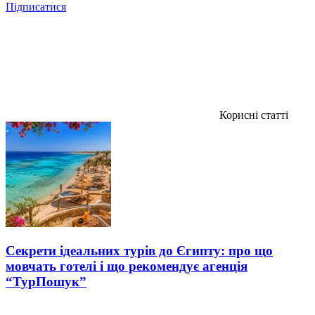
Підписатися
Корисні статті
Секрети ідеальних турів до Єгипту: про що
мовчать готелі і що рекомендує агенція
“ТурПошук”