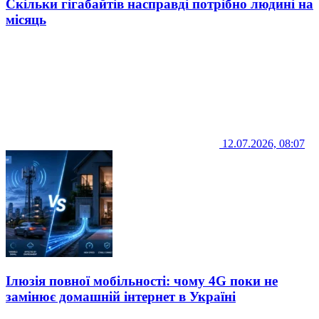
Скільки гігабайтів насправді потрібно людині на
місяць
12.07.2026, 08:07
Ілюзія повної мобільності: чому 4G поки не
замінює домашній інтернет в Україні