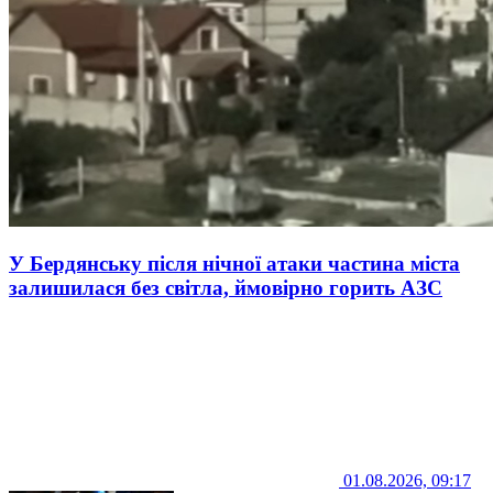
У Бердянську після нічної атаки частина міста
залишилася без світла, ймовірно горить АЗС
01.08.2026, 09:17