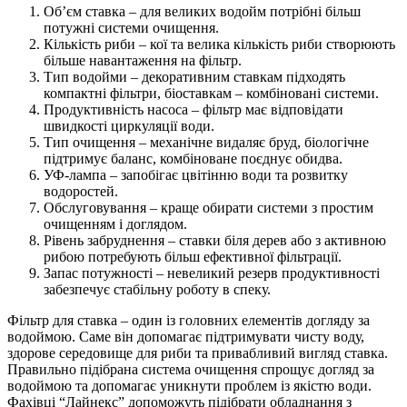
Об’єм ставка – для великих водойм потрібні більш
потужні системи очищення.
Кількість риби – кої та велика кількість риби створюють
більше навантаження на фільтр.
Тип водойми – декоративним ставкам підходять
компактні фільтри, біоставкам – комбіновані системи.
Продуктивність насоса – фільтр має відповідати
швидкості циркуляції води.
Тип очищення – механічне видаляє бруд, біологічне
підтримує баланс, комбіноване поєднує обидва.
УФ-лампа – запобігає цвітінню води та розвитку
водоростей.
Обслуговування – краще обирати системи з простим
очищенням і доглядом.
Рівень забруднення – ставки біля дерев або з активною
рибою потребують більш ефективної фільтрації.
Запас потужності – невеликий резерв продуктивності
забезпечує стабільну роботу в спеку.
Фільтр для ставка – один із головних елементів догляду за
водоймою. Саме він допомагає підтримувати чисту воду,
здорове середовище для риби та привабливий вигляд ставка.
Правильно підібрана система очищення спрощує догляд за
водоймою та допомагає уникнути проблем із якістю води.
Фахівці “Лайнекс” допоможуть підібрати обладнання з