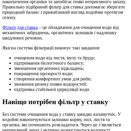
накопичення органіки та запобігає появі неприємного запаху.
Правильно підібраний фільтр для ставка допомагає зберігати
природний баланс і привабливий вигляд водойми протягом
сезону.
Фільтр для ставка
– це обладнання для очищення води від
механічних забруднень, органічних залишків і надлишку
шкідливих речовин.
Якісна система фільтрації виконує такі завдання:
очищення води від листя, мулу та бруду;
підтримання біологічного балансу;
зменшення органічних відкладень;
покращення прозорості води;
створення комфортних умов для риби;
зниження ризику появи водоростей;
підтримка стабільної циркуляції води.
Навіщо потрібен фільтр у ставку
Без системи очищення вода у ставку швидко каламутніє. У
водоймі накопичуються залишки корму, пил, листя та
органіка, які починають розкладатися. Через це з’являється
неприємний запах і активно розростаються водорості,