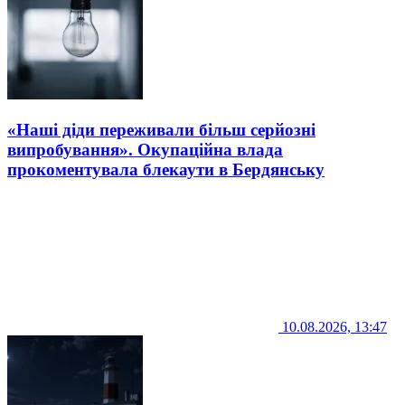
«Наші діди переживали більш серйозні
випробування». Окупаційна влада
прокоментувала блекаути в Бердянську
10.08.2026, 13:47