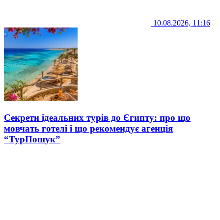
10.08.2026, 11:16
Секрети ідеальних турів до Єгипту: про що
мовчать готелі і що рекомендує агенція
“ТурПошук”