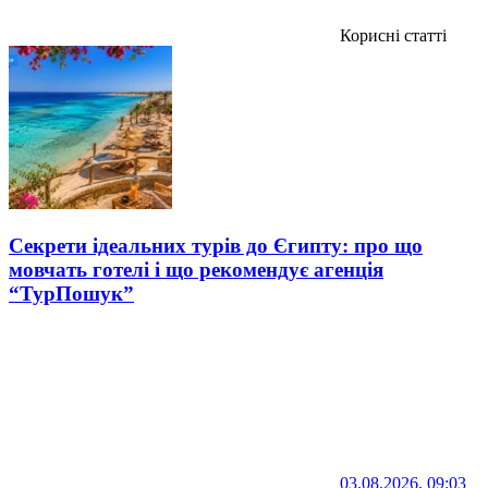
Корисні статті
Секрети ідеальних турів до Єгипту: про що
мовчать готелі і що рекомендує агенція
“ТурПошук”
03.08.2026, 09:03