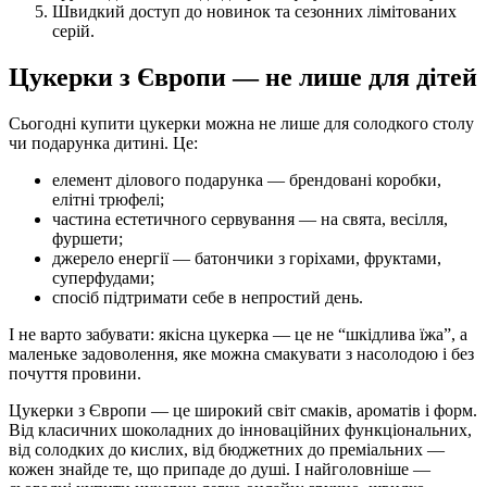
Швидкий доступ до новинок та сезонних лімітованих
серій.
Цукерки з Європи — не лише для дітей
Сьогодні купити цукерки можна не лише для солодкого столу
чи подарунка дитині. Це:
елемент ділового подарунка — брендовані коробки,
елітні трюфелі;
частина естетичного сервування — на свята, весілля,
фуршети;
джерело енергії — батончики з горіхами, фруктами,
суперфудами;
спосіб підтримати себе в непростий день.
І не варто забувати: якісна цукерка — це не “шкідлива їжа”, а
маленьке задоволення, яке можна смакувати з насолодою і без
почуття провини.
Цукерки з Європи — це широкий світ смаків, ароматів і форм.
Від класичних шоколадних до інноваційних функціональних,
від солодких до кислих, від бюджетних до преміальних —
кожен знайде те, що припаде до душі. І найголовніше —