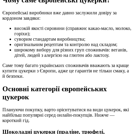
Європейські виробники вже давно заслужили довіру за
кордоном завдяки:
високій якості сировини (справжнє какао-масло, молоко,
горіхи);
суворим стандартам виробництва;
оригінальним рецептам та контролю над складом;
широкому вибору для різних груп споживачів: веганів,
дітей, людей з алергією на глютен або лактозу.
Саме тому багато українських споживачів вважають за краще
купити цукерки з Європи, адже це гарантія не тільки смаку, а
й безпеки.
Основні категорії європейських
цукерок
Плануючи покупку, варто орієнтуватися на види цукерок, які
найбільш популярні серед онлайн-покупців. Нижче —
короткий гід.
Шоколадні цукерки (праліне, трюфелі,