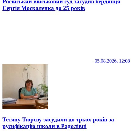
Російський військовий суд засудив бердянця
Сергія Москаленка до 25 років
05.08.2026, 12:08
Тетяну Тюрєву засудили до трьох років за
русифікацію школи в Радолівці