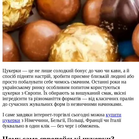
Цукерки — це не лише солодкий бонус до чаю чи кави, а й
спосіб підняти настрій, зробити приємне близькій людині або
просто побалувати себе чимось смачним. Останні роки на
українському ринку особливим попитом користуються
цукерки з Європи. Їх обирають за вишуканий смак, якісні
інгредієнти та різноманіття форматів — від класичних пралін
до сучасних жувальних форм із незвичними начинками.
І саме завдяки інтернет-торгівлі сьогодні можна
купити
цукерки
з Німеччини, Бельгії, Польщі, Франції чи Італії
буквально в один клік — без черг і обмежень.
Чому саме європейські цукерки?