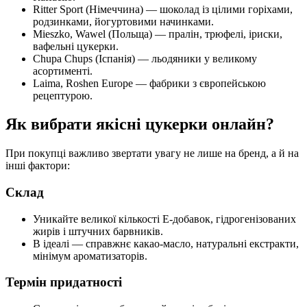
Ritter Sport (Німеччина) — шоколад із цілими горіхами,
родзинками, йогуртовими начинками.
Mieszko, Wawel (Польща) — пралін, трюфелі, іриски,
вафельні цукерки.
Chupa Chups (Іспанія) — льодяники у великому
асортименті.
Laima, Roshen Europe — фабрики з європейською
рецептурою.
Як вибрати якісні цукерки онлайн?
При покупці важливо звертати увагу не лише на бренд, а й на
інші фактори:
Склад
Уникайте великої кількості Е-добавок, гідрогенізованих
жирів і штучних барвників.
В ідеалі — справжнє какао-масло, натуральні екстракти,
мінімум ароматизаторів.
Термін придатності