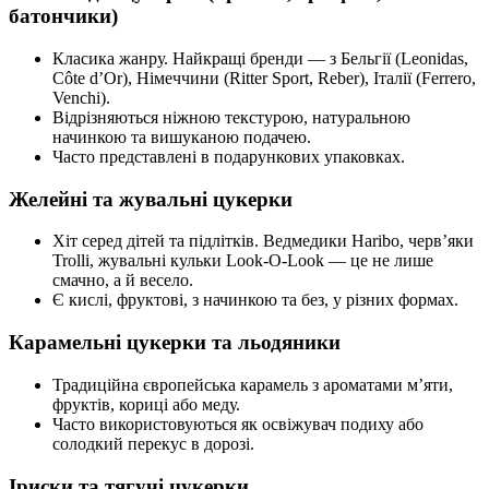
батончики)
Класика жанру. Найкращі бренди — з Бельгії (Leonidas,
Côte d’Or), Німеччини (Ritter Sport, Reber), Італії (Ferrero,
Venchi).
Відрізняються ніжною текстурою, натуральною
начинкою та вишуканою подачею.
Часто представлені в подарункових упаковках.
Желейні та жувальні цукерки
Хіт серед дітей та підлітків. Ведмедики Haribo, черв’яки
Trolli, жувальні кульки Look-O-Look — це не лише
смачно, а й весело.
Є кислі, фруктові, з начинкою та без, у різних формах.
Карамельні цукерки та льодяники
Традиційна європейська карамель з ароматами м’яти,
фруктів, кориці або меду.
Часто використовуються як освіжувач подиху або
солодкий перекус в дорозі.
Іриски та тягучі цукерки