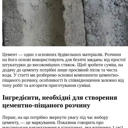
Цемент — один з основних будівельних матеріалів. Розчини
на його основі використовують для безлічі завдань: від простої
штукатурки до високоміцних стяжок. Щоб зробити суміш, на
додачу до цементу потрібні лише просіяний пісок та чиста
вода. У статті ми розберемо основні компоненти цементно-
піщаного розчину, особливості їх співвідношення залежно від
типу робіт та алгоритм приготування суміші.
Інгредієнти, необхідні для створення
цементно-піщаного розчину
Перше, на що потрібно звернути увагу під час вибору
цементу, — це маркування. Показник говорить про
максимальне навантаження в кілограмах, яке витримує 1 см2