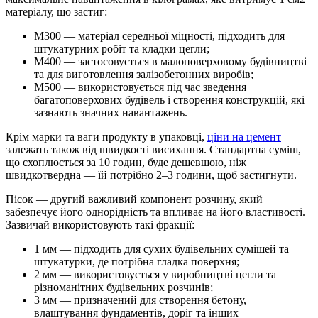
матеріалу, що застиг:
М300 — матеріал середньої міцності, підходить для
штукатурних робіт та кладки цегли;
М400 — застосовується в малоповерховому будівництві
та для виготовлення залізобетонних виробів;
М500 — використовується під час зведення
багатоповерхових будівель і створення конструкцій, які
зазнають значних навантажень.
Крім марки та ваги продукту в упаковці,
ціни на цемент
залежать також від швидкості висихання. Стандартна суміш,
що схоплюється за 10 годин, буде дешевшою, ніж
швидкотвердна — їй потрібно 2–3 години, щоб застигнути.
Пісок — другий важливий компонент розчину, який
забезпечує його однорідність та впливає на його властивості.
Зазвичай використовують такі фракції:
1 мм — підходить для сухих будівельних сумішей та
штукатурки, де потрібна гладка поверхня;
2 мм — використовується у виробництві цегли та
різноманітних будівельних розчинів;
3 мм — призначений для створення бетону,
влаштування фундаментів, доріг та інших