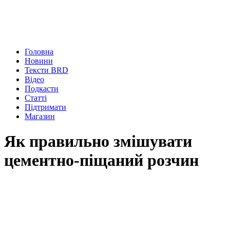
Головна
Новини
Тексти BRD
Відео
Подкасти
Статті
Підтримати
Магазин
Як правильно змішувати
цементно-піщаний розчин