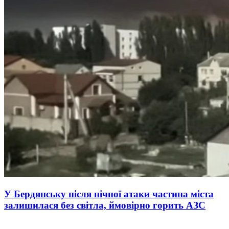
У Бердянську після нічної атаки частина міста
залишилася без світла, ймовірно горить АЗС