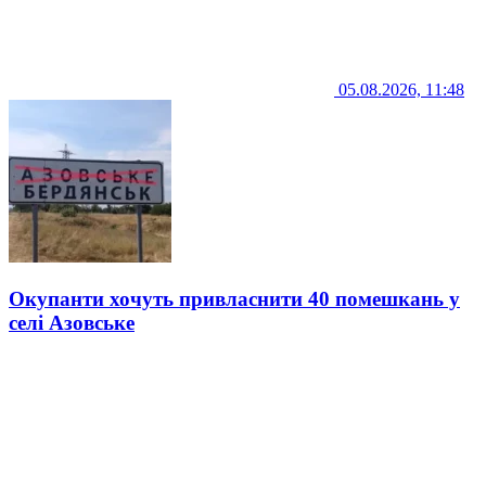
05.08.2026, 11:48
Окупанти хочуть привласнити 40 помешкань у
селі Азовське