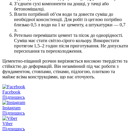
З’єднати сухі компоненти на дошці, у тачці або
бетономішалці.
Влити потрібний об’єм води та довести суміш до
необхідної консистенції. Для робіт із цеглою потрібно
близько 0,5 л води на 1 кг цементу, а штукатурки — 0,7
л.
Ретельно перемішати цемент та пісок до однорідності.
Суміш має стати світло-сірого кольору. Використати
протягом 1,5–2 годин після приготування. Не допускати
пересихання та переохолодження.
Цементно-піщаний розчин вирізняється високою твердістю та
стійкістю до деформацій. Він незамінний під час роботи з
фундаментом, стовпами, стінами, підлогою, плиткою та
майже всіма конструкціями, що нас оточують.
Facebook
Підпишись
Instagram
Підпишись
Viber
Підпишись