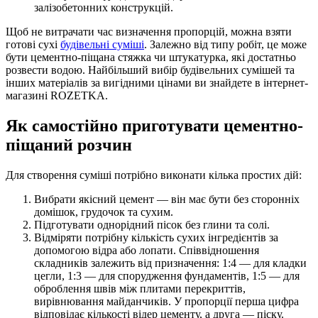
залізобетонних конструкцій.
Щоб не витрачати час визначення пропорцій, можна взяти
готові сухі
будівельні суміші
. Залежно від типу робіт, це може
бути цементно-піщана стяжка чи штукатурка, які достатньо
розвести водою. Найбільший вибір будівельних сумішей та
інших матеріалів за вигідними цінами ви знайдете в інтернет-
магазині ROZETKA.
Як самостійно приготувати цементно-
піщаний розчин
Для створення суміші потрібно виконати кілька простих дій:
Вибрати якісний цемент — він має бути без сторонніх
домішок, грудочок та сухим.
Підготувати однорідний пісок без глини та солі.
Відміряти потрібну кількість сухих інгредієнтів за
допомогою відра або лопати. Співвідношення
складників залежить від призначення: 1:4 — для кладки
цегли, 1:3 — для спорудження фундаментів, 1:5 — для
оброблення швів між плитами перекриттів,
вирівнювання майданчиків. У пропорції перша цифра
відповідає кількості відер цементу, а друга — піску.