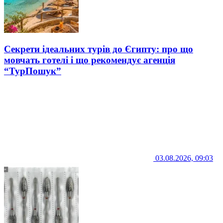
Секрети ідеальних турів до Єгипту: про що
мовчать готелі і що рекомендує агенція
“ТурПошук”
03.08.2026, 09:03