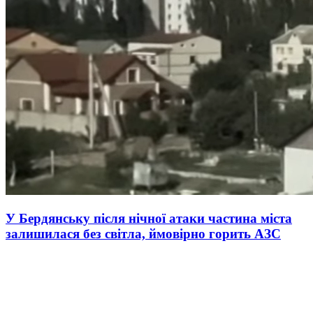
У Бердянську після нічної атаки частина міста
залишилася без світла, ймовірно горить АЗС