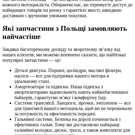
кожного мотоцикліста. Обираючи нас, ви отримуєте доступ до
найкращих товарів на ринку з гарантією якості, швидкою
доставкою і зручними умовами покупки.
Які запчастини з Польщі замовляють
найчастіше
Завдяки багаторічному досвіду та зворотному зв’язку від
наших клієнтів, ми можемо впевнено сказати, що найбільш
популярні запчастини — це:
Деталі двигуна. Поршні, циліндри, масляні фільтри,
насоси — все для підтримки вашого мотора в
ідеальному стані.
Амортизатори та підвіски. Наша підвіска з
амортизаторами задовольнить навіть найвибагливіших
байкерів, гарантуємо м’яку і комфортну їзду.
Системи трансмісії. Ланцюги, зірочки, зчеплення — все
для трансмісії вашого мотоцикла, щоб ви не переживали
за потужність та ефективність передачі.
Гальмівні системи. Безпека на дорозі починається з
ефективних гальм. Тому ми доставляємо найкращі
гальмівні колодки, диски, троси, а також комплекти для