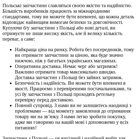
Польські запчастини славляться своєю якістю та надійністю.
Більшість виробників працюють за міжнародними
стандартами, тому ви можете бути впевнені, що кожна деталь
відповідає найвищим вимогам безпеки та довговічності.
Купуючи б/у запчастини з Польщі або нові деталі, ви
отримуєте не лише високу якість, але й велику кількість
переваг, а саме:
Найкраща ціна на ринку. Робота без посередників, тому
ви отримаєте запчастини за ціною, яка буде значно
нижчою, ніж у багатьох українських магазинах.
Оперативна доставка. Немає черг або затримок!
Важливо отримати товар максимально швидко.
Доставка запчастин з Польщі без зайвих затримок.
Безпечність і надійність. Ви можете бути впевнені в
якості. Працюємо з перевіреними постачальниками, та
усі бу запчастини з Польщі проходять ретельну
перевірку перед доставкою.
Повний супровід. З нами ви не залишитесь наодинці з
проблемами — від моменту замовлення до отримання
товару ми на зв’язку. З нами легко зробити покупку,
адже ми говоримо на вашій мові і допоможемо у всіх
питаннях!
Запчастини з Польщі — це вигідний і надійний вибір для