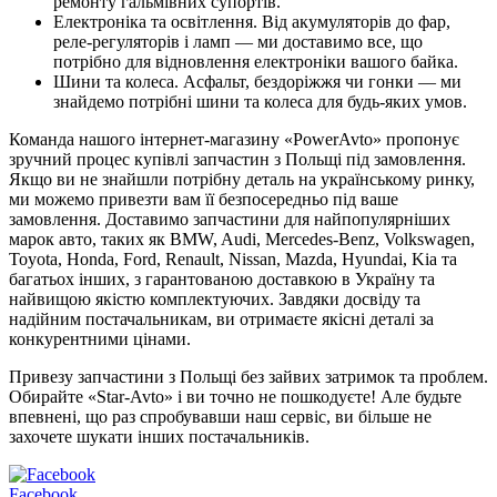
ремонту гальмівних супортів.
Електроніка та освітлення. Від акумуляторів до фар,
реле-регуляторів і ламп — ми доставимо все, що
потрібно для відновлення електроніки вашого байка.
Шини та колеса. Асфальт, бездоріжжя чи гонки — ми
знайдемо потрібні шини та колеса для будь-яких умов.
Команда нашого інтернет-магазину «PowerAvto» пропонує
зручний процес купівлі запчастин з Польщі під замовлення.
Якщо ви не знайшли потрібну деталь на українському ринку,
ми можемо привезти вам її безпосередньо під ваше
замовлення. Доставимо запчастини для найпопулярніших
марок авто, таких як BMW, Audi, Mercedes-Benz, Volkswagen,
Toyota, Honda, Ford, Renault, Nissan, Mazda, Hyundai, Kia та
багатьох інших, з гарантованою доставкою в Україну та
найвищою якістю комплектуючих. Завдяки досвіду та
надійним постачальникам, ви отримаєте якісні деталі за
конкурентними цінами.
Привезу запчастини з Польщі без зайвих затримок та проблем.
Обирайте «Star-Avto» і ви точно не пошкодуєте! Але будьте
впевнені, що раз спробувавши наш сервіс, ви більше не
захочете шукати інших постачальників.
Facebook