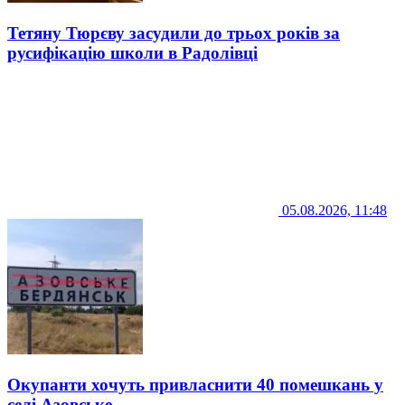
Тетяну Тюрєву засудили до трьох років за
русифікацію школи в Радолівці
05.08.2026, 11:48
Окупанти хочуть привласнити 40 помешкань у
селі Азовське