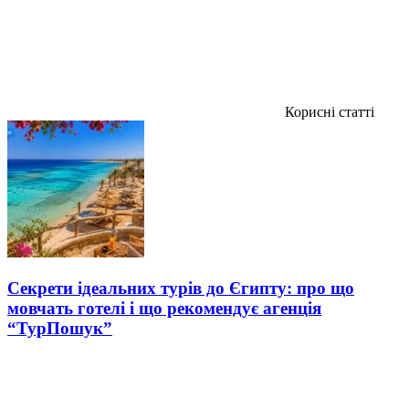
Корисні статті
Секрети ідеальних турів до Єгипту: про що
мовчать готелі і що рекомендує агенція
“ТурПошук”