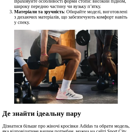
Враховуйте особливості форми стопи: високий підйом,
широку передню частину чи вузьку п’ятку.
Матеріали та зручність
: Обирайте моделі, виготовлені
з дихаючих матеріалів, що забезпечують комфорт навіть
у спеку.
Де знайти ідеальну пару
Дізнатися більше про жіночі кросівки Adidas та обрати модель,
яка відповідатиме вашим потребам, можна на сайті Sport City.