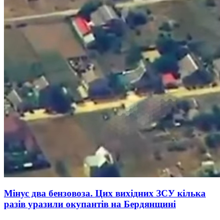
Мінус два бензовоза. Цих вихідних ЗСУ кілька
разів уразили окупантів на Бердянщині