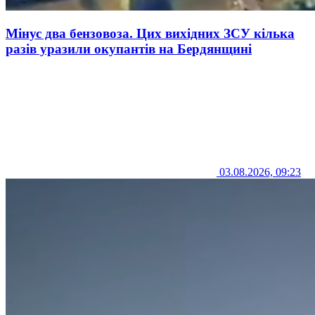
Мінус два бензовоза. Цих вихідних ЗСУ кілька
разів уразили окупантів на Бердянщині
03.08.2026, 09:23