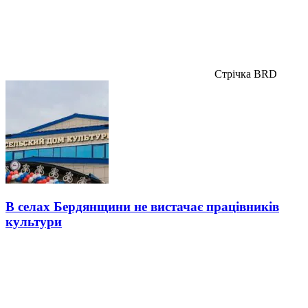
Стрічка BRD
В селах Бердянщини не вистачає працівників
культури