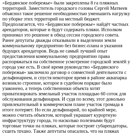
«Бердянское побережье» были закреплены 8 га пляжных
территорий. Заместитель городского головы Сергей Матвеев
объяснил такое решение необходимостью уменьшить нагрузку
по уборке этих территорий на местный бюджет.
Предполагается, что «Бердянское побережье» найдёт частных
арендаторов, которые и будут содержать пляжи. Исполком
принимал это решение в обход сессии городского совета.
Ранее депутаты дважды отказывали в выделении земли
коммунальному предприятию без бизнес-плана и указания
будущих арендаторов. Ведь не самый лучший опыт
предоставления коммунальному предприятию права
распоряжаться на собственное усмотрение городской землёй у
города уже есть. В своё время руководство «Бердянского
побережья» заключило договор о совместной деятельности с
дельфинарием, и спустя некоторое время в районе аквапарка
возникло строение, которое в судебном порядке было
узаконено, а теперь собственники объекта хотят
приватизировать земельный участок площадью 60 соток для
обслуживания дельфинария. И судя по всему, этот довольно
привлекательный в коммерческом плане участок громада в
итоге потеряет. Но если дельфинарий, по крайней мере,
можно считать объектом, который украшает курортную
инфраструктуру города, то насколько полезными будут
торговые точки на пляжах, которые построят субарендаторы,
судить трудно. Также депутаты опасались, что на пляжах