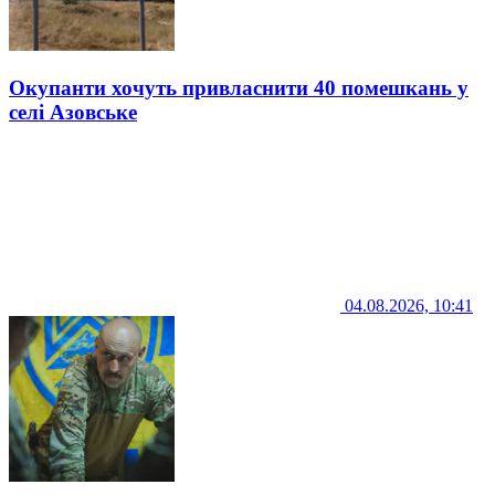
Окупанти хочуть привласнити 40 помешкань у
селі Азовське
04.08.2026, 10:41