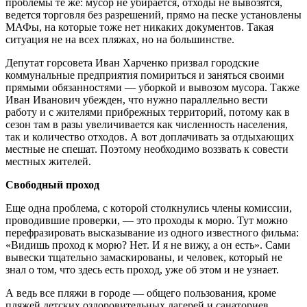
проблемы те же: мусор не убирается, отходы не вывозятся,
ведется торговля без разрешений, прямо на песке установлены
МАФы, на которые тоже нет никаких документов. Такая
ситуация не на всех пляжах, но на большинстве.
Депутат горсовета Иван Харченко призвал городские
коммунальные предприятия помириться и заняться своими
прямыми обязанностями — уборкой и вывозом мусора. Также
Иван Иванович убежден, что нужно параллельно вести
работу и с жителями прибрежных территорий, потому как в
сезон там в разы увеличивается как численность населения,
так и количество отходов. А вот доплачивать за отдыхающих
местные не спешат. Поэтому необходимо воззвать к совести
местных жителей.
Свободный проход
Еще одна проблема, с которой столкнулись члены комиссии,
проводившие проверки, — это проходы к морю. Тут можно
перефразировать высказывание из одного известного фильма:
«Видишь проход к морю? Нет. И я не вижу, а он есть». Сами
вывески тщательно замаскированы, и человек, который не
знал о том, что здесь есть проход, уже об этом и не узнает.
А ведь все пляжи в городе — общего пользования, кроме
пляжей детских оздоровительных лагерей и санаториев.