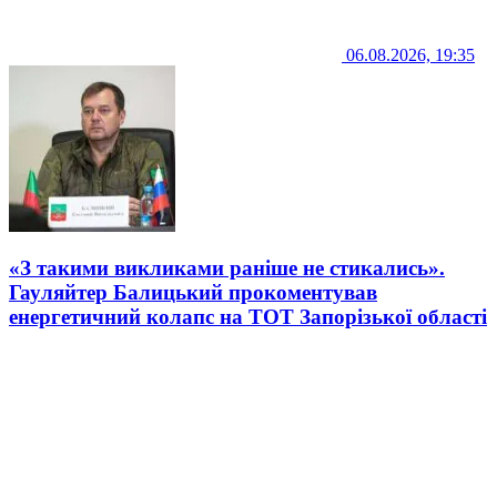
06.08.2026, 19:35
«З такими викликами раніше не стикались».
Гауляйтер Балицький прокоментував
енергетичний колапс на ТОТ Запорізької області