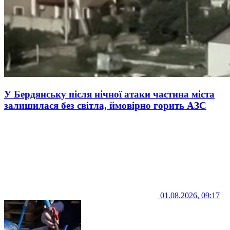
У Бердянську після нічної атаки частина міста
залишилася без світла, ймовірно горить АЗС
01.08.2026, 09:17