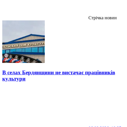
Стрічка новин
В селах Бердянщини не вистачає працівників
культури