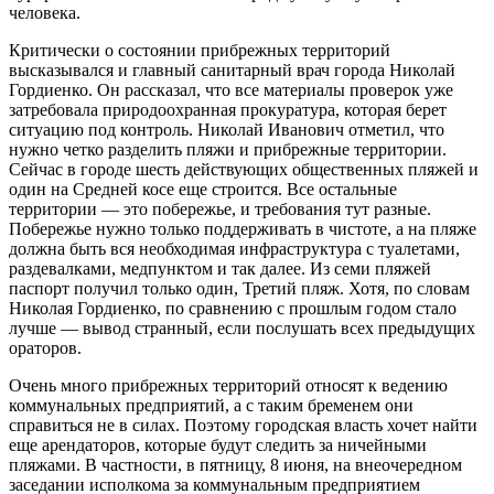
человека.
Критически о состоянии прибрежных территорий
высказывался и главный санитарный врач города Николай
Гордиенко. Он рассказал, что все материалы проверок уже
затребовала природоохранная прокуратура, которая берет
ситуацию под контроль. Николай Иванович отметил, что
нужно четко разделить пляжи и прибрежные территории.
Сейчас в городе шесть действующих общественных пляжей и
один на Средней косе еще строится. Все остальные
территории — это побережье, и требования тут разные.
Побережье нужно только поддерживать в чистоте, а на пляже
должна быть вся необходимая инфраструктура с туалетами,
раздевалками, медпунктом и так далее. Из семи пляжей
паспорт получил только один, Третий пляж. Хотя, по словам
Николая Гордиенко, по сравнению с прошлым годом стало
лучше — вывод странный, если послушать всех предыдущих
ораторов.
Очень много прибрежных территорий относят к ведению
коммунальных предприятий, а с таким бременем они
справиться не в силах. Поэтому городская власть хочет найти
еще арендаторов, которые будут следить за ничейными
пляжами. В частности, в пятницу, 8 июня, на внеочередном
заседании исполкома за коммунальным предприятием