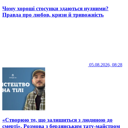
Чому хороші стосунки здаються нудними?
Правда про любов, кризи й тривожність
05.08.2026, 08:28
«Створюю те, що залишиться з людиною до
смерті». Розмова з бердянським тату-майстром