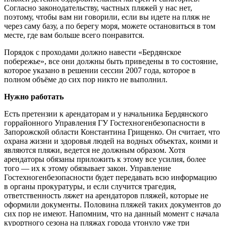
Согласно законодательству, частных пляжей у нас нет,
поэтому, чтобы вам ни говорили, если вы идете на пляж не
через саму базу, а по берегу моря, можете остановиться в том
месте, где вам больше всего понравится.
Порядок с проходами должно навести «Бердянское
побережье», все они должны быть приведены в то состояние,
которое указано в решении сессии 2007 года, которое в
полном объёме до сих пор никто не выполнил.
Нужно работать
Есть претензии к арендаторам и у начальника Бердянского
горрайонного Управления ГУ Гостехногенбезопасности в
Запорожской области Константина Грищенко. Он считает, что
охрана жизни и здоровья людей на водных объектах, коими и
являются пляжи, ведется не должным образом. Хотя
арендаторы обязаны приложить к этому все усилия, более
того — их к этому обязывает закон. Управление
Гостехногенбезопасности будет передавать всю информацию
в органы прокуратуры, и если случится трагедия,
ответственность ляжет на арендаторов пляжей, которые не
оформили документы. Половина пляжей таких документов до
сих пор не имеют. Напомним, что на данный момент с начала
курортного сезона на пляжах города утонуло уже три