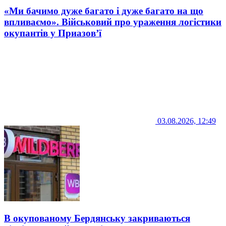
«Ми бачимо дуже багато і дуже багато на що
впливаємо». Військовий про ураження логістики
окупантів у Приазов’ї
03.08.2026, 12:49
В окупованому Бердянську закриваються