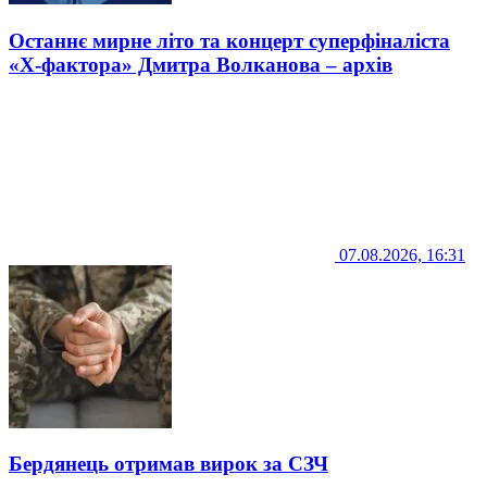
Останнє мирне літо та концерт суперфіналіста
«Х-фактора» Дмитра Волканова – архів
07.08.2026, 16:31
Бердянець отримав вирок за СЗЧ