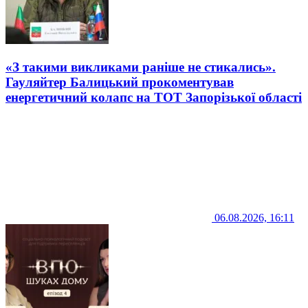
«З такими викликами раніше не стикались».
Гауляйтер Балицький прокоментував
енергетичний колапс на ТОТ Запорізької області
06.08.2026, 16:11