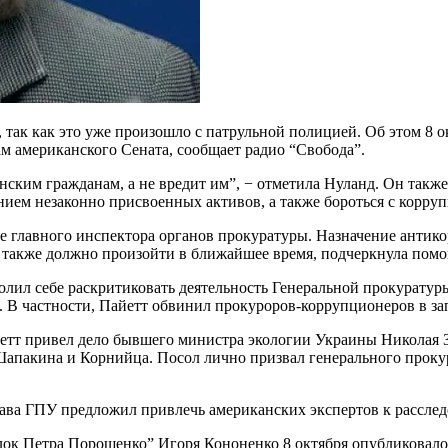
, так как это уже произошло с патрульной полицией. Об этом 8
м американского Сената, сообщает радио “Свобода”.
ским гражданам, а не вредит им”, − отметила Нуланд. Он также
нием незаконно присвоенных активов, а также бороться с коррупц
е главного инспектора органов прокуратуры. Назначение антик
акже должно произойти в ближайшее время, подчеркнула помо
лил себе раскритиковать деятельность Генеральной прокуратур
. В частности, Пайетт обвинил прокуроров-коррупционеров в 
етт привел дело бывшего министра экологии Украины Николая З
 Шапакина и Корнийца. Посол лично призвал генерального прок
лава ГПУ предложил привлечь американских экспертов к рассле
лок Петра Порошенко” Игоря Кононенко 8 октября опубликовал