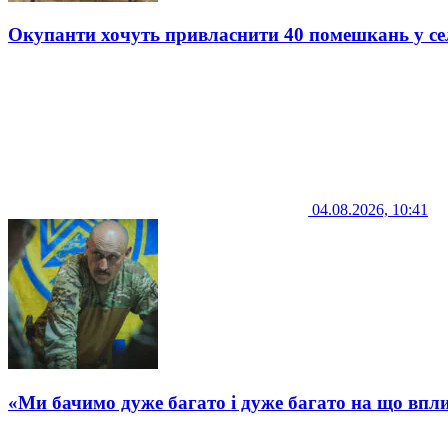
Окупанти хочуть привласнити 40 помешкань у се
04.08.2026, 10:41
«Ми бачимо дуже багато і дуже багато на що впли