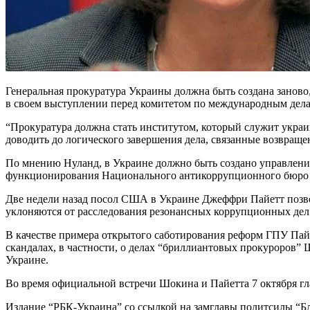
Генеральная прокуратура Украины должна быть создана заново
в своем выступлении перед комитетом по международным дела
“Прокуратура должна стать институтом, который служит украин
доводить до логического завершения дела, связанные возвраще
По мнению Нуланд, в Украине должно быть создано управлени
функционирования Национального антикоррупционного бюро т
Две недели назад посол США в Украине Джеффри Пайетт позво
уклоняются от расследования резонансных коррупционных дел
В качестве примера открытого саботирования реформ ГПУ Пай
скандалах, в частности, о делах “бриллиантовых прокуроров”
Украине.
Во время официальной встречи Шокина и Пайетта 7 октября г
Издание “РБК-Украина” со ссылкой на замглавы политсилы “Б