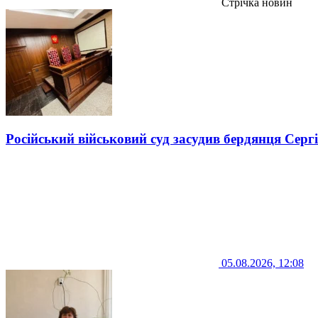
Стрічка новин
Російський військовий суд засудив бердянця Серг
05.08.2026, 12:08