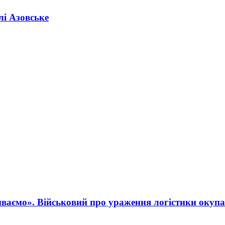
лі Азовське
ваємо». Військовий про ураження логістики окупа