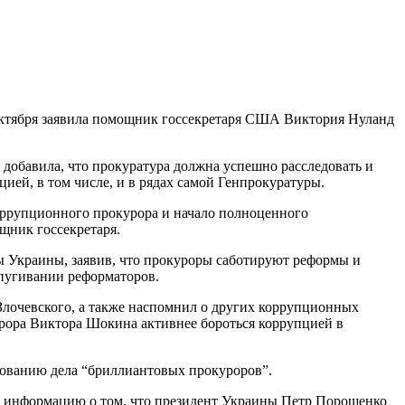
 октября заявила помощник госсекретаря США Виктория Нуланд
 добавила, что прокуратура должна успешно расследовать и
ией, в том числе, и в рядах самой Генпрокуратуры.
оррупционного прокурора и начало полноценного
щник госсекретаря.
ы Украины, заявив, что прокуроры саботируют реформы и
запугивании реформаторов.
лочевского, а также наспомнил о других коррупционных
урора Виктора Шокина активнее бороться коррупцией в
дованию дела “бриллиантовых прокуроров”.
о информацию о том, что президент Украины Петр Порошенко