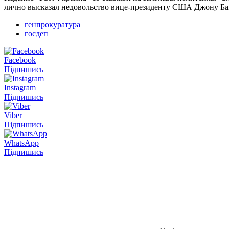
лично высказал недовольство вице-президенту США Джону Бай
генпрокуратура
госдеп
Facebook
Підпишись
Instagram
Підпишись
Viber
Підпишись
WhatsApp
Підпишись