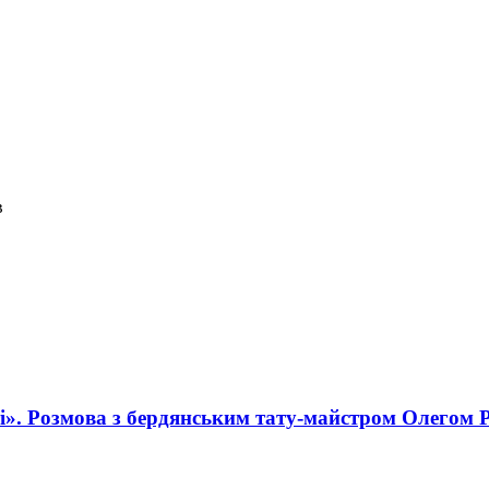
в
і». Розмова з бердянським тату-майстром Олегом 