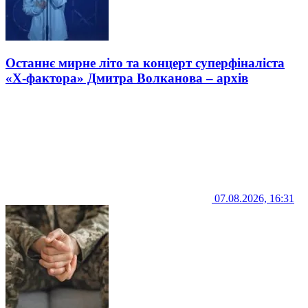
Останнє мирне літо та концерт суперфіналіста
«Х-фактора» Дмитра Волканова – архів
07.08.2026, 16:31