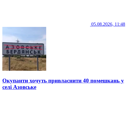
05.08.2026, 11:48
Окупанти хочуть привласнити 40 помешкань у
селі Азовське