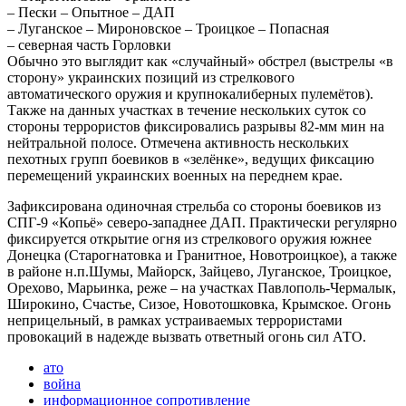
– Пески – Опытное – ДАП
– Луганское – Мироновское – Троицкое – Попасная
– северная часть Горловки
Обычно это выглядит как «случайный» обстрел (выстрелы «в
сторону» украинских позиций из стрелкового
автоматического оружия и крупнокалиберных пулемётов).
Также на данных участках в течение нескольких суток со
стороны террористов фиксировались разрывы 82-мм мин на
нейтральной полосе. Отмечена активность нескольких
пехотных групп боевиков в «зелёнке», ведущих фиксацию
перемещений украинских военных на переднем крае.
Зафиксирована одиночная стрельба со стороны боевиков из
СПГ-9 «Копьё» северо-западнее ДАП. Практически регулярно
фиксируется открытие огня из стрелкового оружия южнее
Донецка (Старогнатовка и Гранитное, Новотроицкое), а также
в районе н.п.Шумы, Майорск, Зайцево, Луганское, Троицкое,
Орехово, Марьинка, реже – на участках Павлополь-Чермалык,
Широкино, Счастье, Сизое, Новотошковка, Крымское. Огонь
неприцельный, в рамках устраиваемых террористами
провокаций в надежде вызвать ответный огонь сил АТО.
ато
война
информационное сопротивление