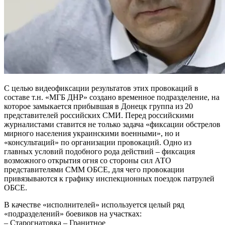
С целью видеофиксации результатов этих провокаций в
составе т.н. «МГБ ДНР» создано временное подразделение, на
которое замыкается прибывшая в Донецк группа из 20
представителей российских СМИ. Перед российскими
журналистами ставится не только задача «фиксации обстрелов
мирного населения украинскими военными», но и
«консультаций» по организации провокаций. Одно из
главных условий подобного рода действий – фиксация
возможного открытия огня со стороны сил АТО
представителями СММ ОБСЕ, для чего провокации
привязываются к графику инспекционных поездок патрулей
ОБСЕ.
В качестве «исполнителей» используется целый ряд
«подразделений» боевиков на участках:
– Старогнатовка – Гранитное