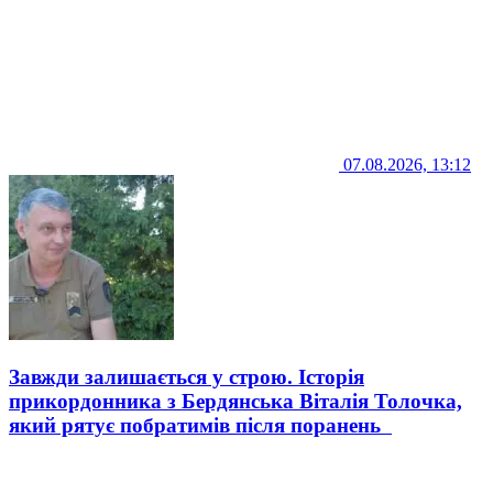
07.08.2026, 13:12
Завжди залишається у строю. Історія
прикордонника з Бердянська Віталія Толочка,
який рятує побратимів після поранень