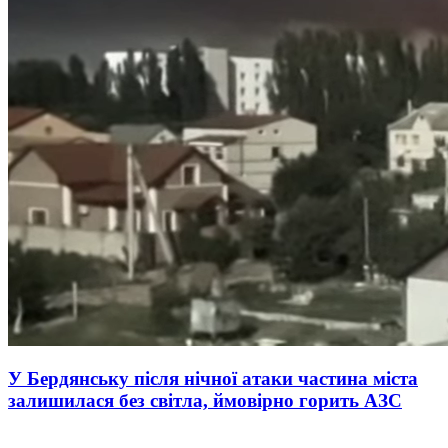
У Бердянську після нічної атаки частина міста
залишилася без світла, ймовірно горить АЗС