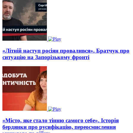
«Літній наступ росіян провалився». Братчук про
ситуацію на Запорізькому фронті
«Місто, яке стало тінню самого себе». Історія
бердянки про русифікацію, переосмислення