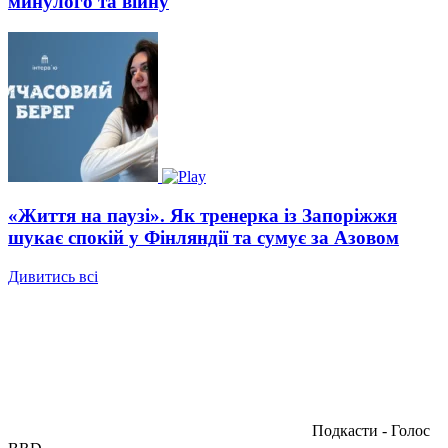
минулого та війну
«Життя на паузі». Як тренерка із Запоріжжя
шукає спокій у Фінляндії та сумує за Азовом
Дивитись всі
Подкасти - Голос