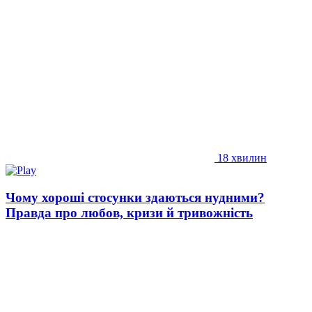
18 хвилин
Чому хороші стосунки здаються нудними?
Правда про любов, кризи й тривожність