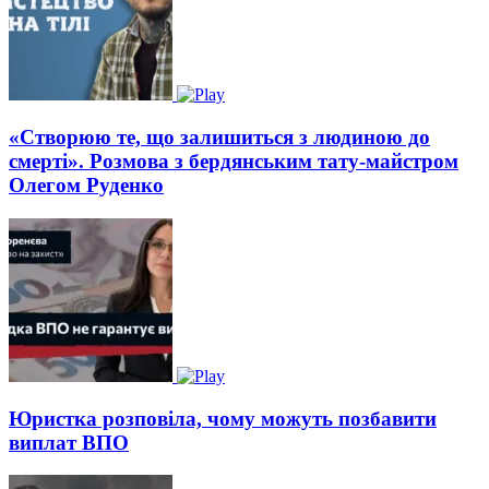
«Створюю те, що залишиться з людиною до
смерті». Розмова з бердянським тату-майстром
Олегом Руденко
Юристка розповіла, чому можуть позбавити
виплат ВПО