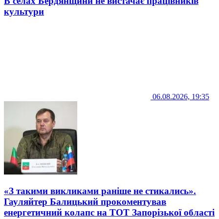
В селах Бердянщини не вистачає працівників
культури
06.08.2026, 19:35
«З такими викликами раніше не стикались».
Гауляйтер Балицький прокоментував
енергетичний колапс на ТОТ Запорізької області