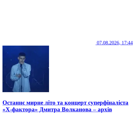
07.08.2026, 17:44
Останнє мирне літо та концерт суперфіналіста
«Х-фактора» Дмитра Волканова – архів