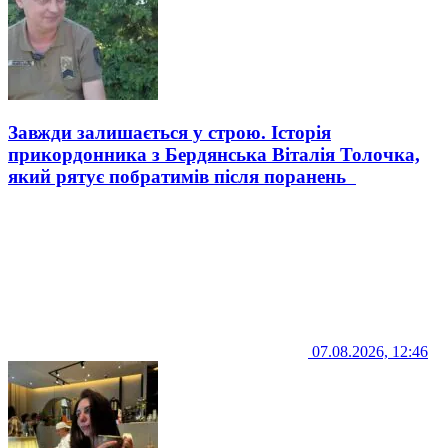
Завжди залишається у строю. Історія
прикордонника з Бердянська Віталія Толочка,
який рятує побратимів після поранень
07.08.2026, 12:46