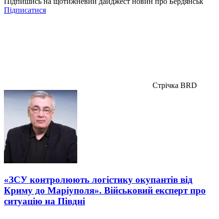
Підпишись на щотижневий дайджест новин про Бердянськ
Підписатися
Стрічка BRD
«ЗСУ контролюють логістику окупантів від
Криму до Маріуполя». Військовий експерт про
ситуацію на Півдні