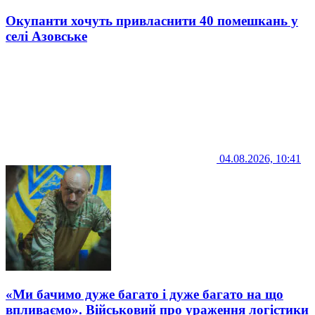
Окупанти хочуть привласнити 40 помешкань у
селі Азовське
04.08.2026, 10:41
«Ми бачимо дуже багато і дуже багато на що
впливаємо». Військовий про ураження логістики