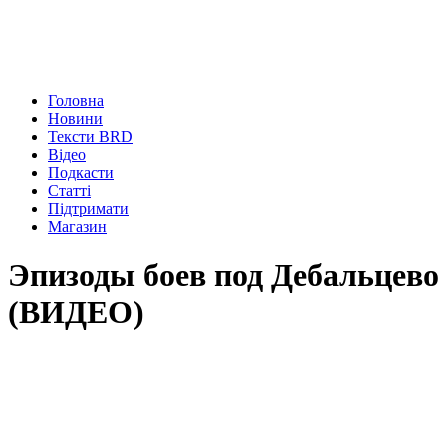
Головна
Новини
Тексти BRD
Відео
Подкасти
Статті
Підтримати
Магазин
Эпизоды боев под Дебальцево
(ВИДЕО)