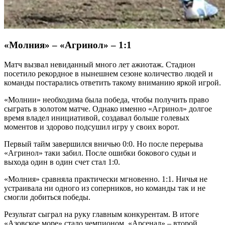
«Молния» – «Агринол» – 1:1
Матч вызвал невиданный много лет ажиотаж. Стадион
посетило рекордное в нынешнем сезоне количество людей и
команды постарались ответить такому вниманию яркой игрой.
«Молнии» необходима была победа, чтобы получить право
сыграть в золотом матче. Однако именно «Агринол» долгое
время владел инициативой, создавал больше голевых
моментов и здорово подсушил игру у своих ворот.
Первый тайм завершился вничью 0:0. Но после перерыва
«Агринол» таки забил. После ошибки бокового судьи и
выхода один в один счет стал 1:0.
«Молния» сравняла практически мгновенно. 1:1. Ничья не
устраивала ни одного из соперников, но команды так и не
смогли добиться победы.
Результат сыграл на руку главным конкурентам. В итоге
«Азовское море» стало чемпионом, «Арсенал» – второй.