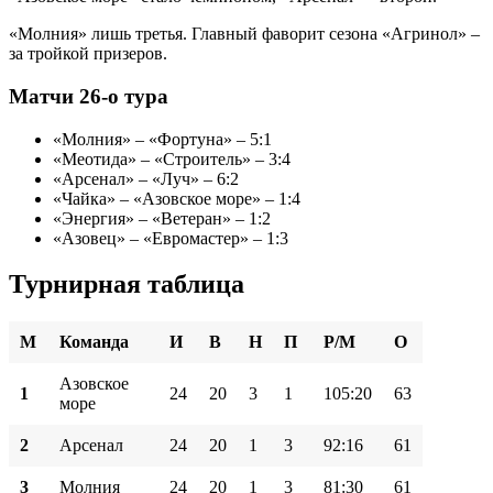
«Молния» лишь третья. Главный фаворит сезона «Агринол» –
за тройкой призеров.
Матчи 26-о тура
«Молния» – «Фортуна» – 5:1
«Меотида» – «Строитель» – 3:4
«Арсенал» – «Луч» – 6:2
«Чайка» – «Азовское море» – 1:4
«Энергия» – «Ветеран» – 1:2
«Азовец» – «Евромастер» – 1:3
Турнирная таблица
М
Команда
И
В
Н
П
Р/М
О
Азовское
1
24
20
3
1
105:20
63
море
2
Арсенал
24
20
1
3
92:16
61
3
Молния
24
20
1
3
81:30
61