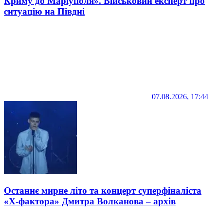
Криму до Маріуполя». Військовий експерт про
ситуацію на Півдні
07.08.2026, 17:44
Останнє мирне літо та концерт суперфіналіста
«Х-фактора» Дмитра Волканова – архів