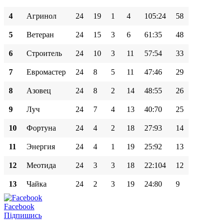
4
Агринол
24
19
1
4
105:24
58
5
Ветеран
24
15
3
6
61:35
48
6
Строитель
24
10
3
11
57:54
33
7
Евромастер
24
8
5
11
47:46
29
8
Азовец
24
8
2
14
48:55
26
9
Луч
24
7
4
13
40:70
25
10
Фортуна
24
4
2
18
27:93
14
11
Энергия
24
4
1
19
25:92
13
12
Меотида
24
3
3
18
22:104
12
13
Чайка
24
2
3
19
24:80
9
Facebook
Підпишись