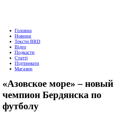
Головна
Новини
Тексти BRD
Відео
Подкасти
Статті
Підтримати
Магазин
«Азовское море» – новый
чемпион Бердянска по
футболу