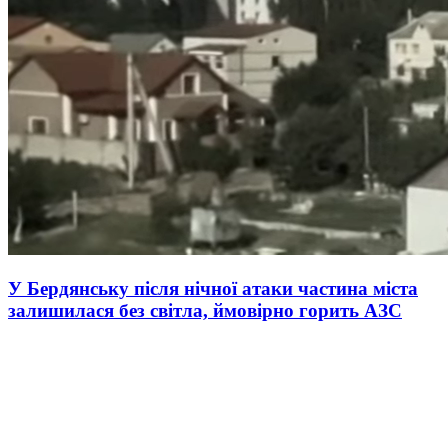
У Бердянську після нічної атаки частина міста
залишилася без світла, ймовірно горить АЗС