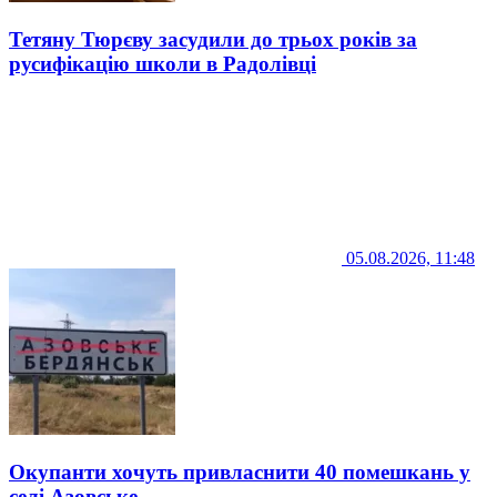
Тетяну Тюрєву засудили до трьох років за
русифікацію школи в Радолівці
05.08.2026, 11:48
Окупанти хочуть привласнити 40 помешкань у
селі Азовське