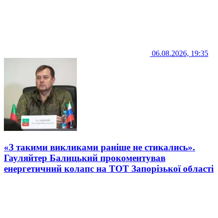
06.08.2026, 19:35
«З такими викликами раніше не стикались».
Гауляйтер Балицький прокоментував
енергетичний колапс на ТОТ Запорізької області