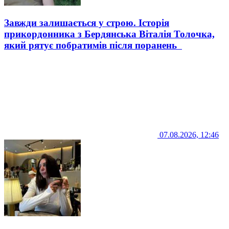
Завжди залишається у строю. Історія
прикордонника з Бердянська Віталія Толочка,
який рятує побратимів після поранень
07.08.2026, 12:46