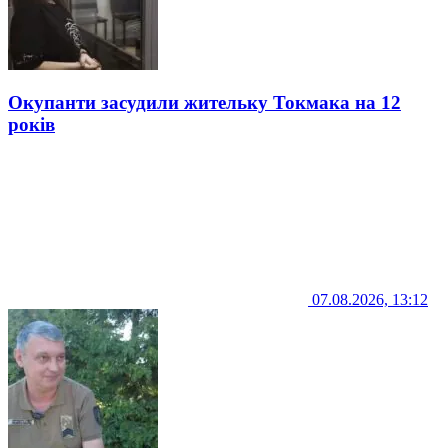
Окупанти засудили жительку Токмака на 12
років
07.08.2026, 13:12