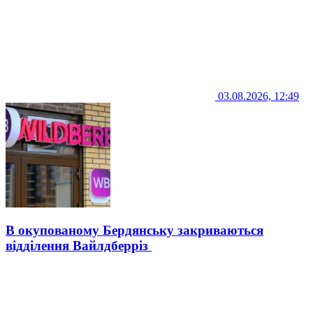
03.08.2026, 12:49
В окупованому Бердянську закриваються
відділення Вайлдберріз