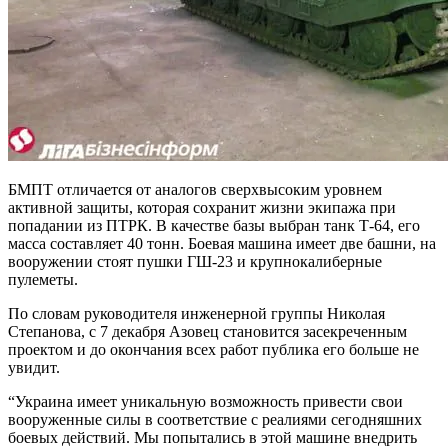
БМПТ отличается от аналогов сверхвысоким уровнем
активной защиты, которая сохранит жизни экипажа при
попадании из ПТРК. В качестве базы выбран танк Т-64, его
масса составляет 40 тонн. Боевая машина имеет две башни, на
вооружении стоят пушки ГШ-23 и крупнокалиберные
пулеметы.
По словам руководителя инженерной группы Николая
Степанова, с 7 декабря Азовец становится засекреченным
проектом и до окончания всех работ публика его больше не
увидит.
“Украина имеет уникальную возможность привести свои
вооруженные силы в соответствие с реалиями сегодняшних
боевых действий. Мы попытались в этой машине внедрить