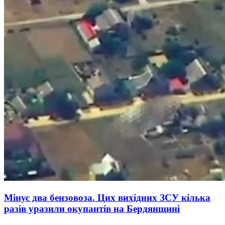
Мінус два бензовоза. Цих вихідних ЗСУ кілька
разів уразили окупантів на Бердянщині