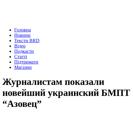
Головна
Новини
Тексти BRD
Відео
Подкасти
Статті
Підтримати
Магазин
Журналистам показали
новейший украинский БМПТ
“Азовец”