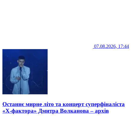
07.08.2026, 17:44
Останнє мирне літо та концерт суперфіналіста
«Х-фактора» Дмитра Волканова – архів