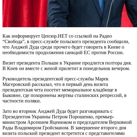
Как информирует Цензор.НЕТ со ссылкой на Радио
“Свобода”, в пресс-службе польского президента сообщили,
что Анджей Дуда среди прочего будет говорить в Киеве о
необходимости продолжения санкций ЕС против России.
Визит президента Польши в Украине продлится полтора дня.
В Киев он вместе с женой прилетит в понедельник вечером.
Руководитель президентской пресс-службы Марек
Магеровский рассказал, что в первый день визита
президентская чета посетит мемориальное кладбище в
Быковне, где похоронены жертвы сталинских репрессий, в
частности поляки.
Зато во вторник Анджей Дуда будет разговаривать с
Президентом Украины Петром Порошенко, премьер-
министром Арсением Яценюком и председателем Верховной
Рады Владимиром Гройсманом. В завершение второго дня
визита польский президент встретится с представителями