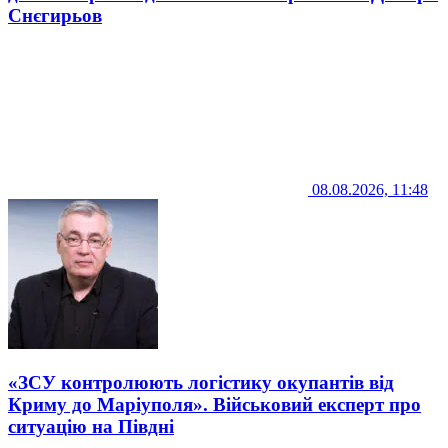
Снєгирьов
08.08.2026, 11:48
«ЗСУ контролюють логістику окупантів від
Криму до Маріуполя». Військовий експерт про
ситуацію на Півдні