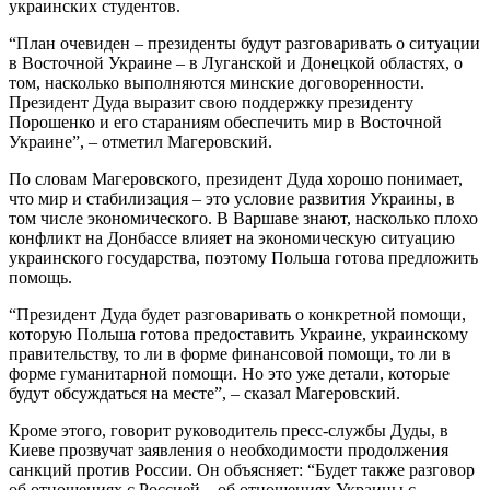
украинских студентов.
“План очевиден – президенты будут разговаривать о ситуации
в Восточной Украине – в Луганской и Донецкой областях, о
том, насколько выполняются минские договоренности.
Президент Дуда выразит свою поддержку президенту
Порошенко и его стараниям обеспечить мир в Восточной
Украине”, – отметил Магеровский.
По словам Магеровского, президент Дуда хорошо понимает,
что мир и стабилизация – это условие развития Украины, в
том числе экономического. В Варшаве знают, насколько плохо
конфликт на Донбассе влияет на экономическую ситуацию
украинского государства, поэтому Польша готова предложить
помощь.
“Президент Дуда будет разговаривать о конкретной помощи,
которую Польша готова предоставить Украине, украинскому
правительству, то ли в форме финансовой помощи, то ли в
форме гуманитарной помощи. Но это уже детали, которые
будут обсуждаться на месте”, – сказал Магеровский.
Кроме этого, говорит руководитель пресс-службы Дуды, в
Киеве прозвучат заявления о необходимости продолжения
санкций против России. Он объясняет: “Будет также разговор
об отношениях с Россией – об отношениях Украины с