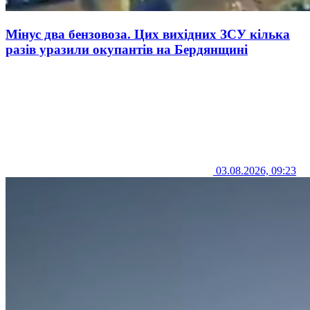
Мінус два бензовоза. Цих вихідних ЗСУ кілька
разів уразили окупантів на Бердянщині
03.08.2026, 09:23