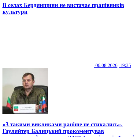
В селах Бердянщини не вистачає працівників
культури
06.08.2026, 19:35
«З такими викликами раніше не стикались».
Гауляйтер Балицький прокоментував