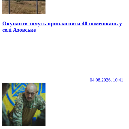
Окупанти хочуть привласнити 40 помешкань у
селі Азовське
04.08.2026, 10:41