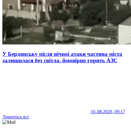
У Бердянську після нічної атаки частина міста
залишилася без світла, ймовірно горить АЗС
01.08.2026, 09:17
Дивитись всі