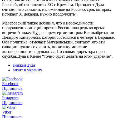
Россией, об отношениях ЕС с Кремлем. Президент Дуда
считает, что санкции, наложенные на Россию, срок которых
истекает 31 декабря, нужно продолжить”.
Магеровский также добавил, что о необходимости
продолжения санкций против России шла речь во время
встречи Анджея Дуды с премьер-министром Великобритании
Дэвидом Камероном, которая состоялась в четверг в Варшаве.
Оба политика, отмечает Магеровський, считают, что эти
санкции нужно сохранить, поскольку минские
договоренности нарушаются. По словам директора пресс-
службы,Дуда в Киеве “точно будет делать на этом ударение”.
анджей дуда
визит в украину
Facebook
Підпишись
Instagram
Підпишись
Viber
Підпишись