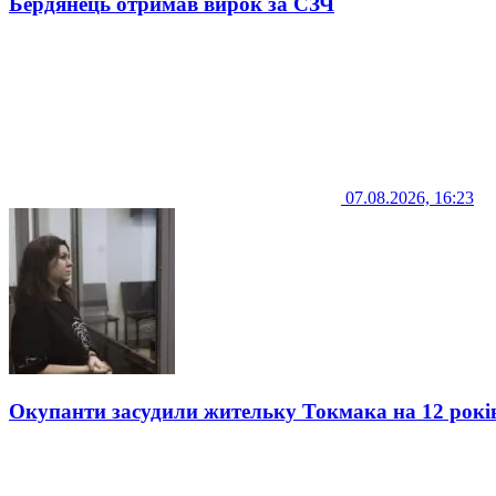
Бердянець отримав вирок за СЗЧ
07.08.2026, 16:23
Окупанти засудили жительку Токмака на 12 рокі