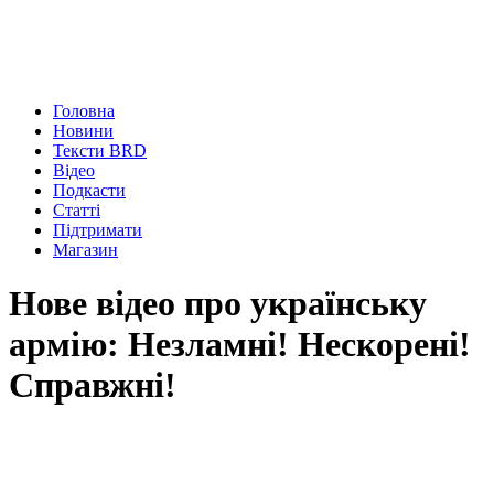
Головна
Новини
Тексти BRD
Відео
Подкасти
Статті
Підтримати
Магазин
Нове відео про українську
армію: Незламні! Нескорені!
Справжні!