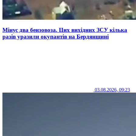
Мінус два бензовоза. Цих вихідних ЗСУ кілька
разів уразили окупантів на Бердянщині
03.08.2026, 09:23