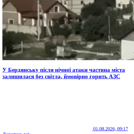
У Бердянську після нічної атаки частина міста
залишилася без світла, ймовірно горить АЗС
01.08.2026, 09:17