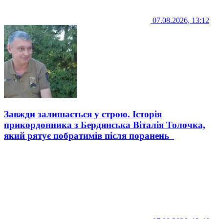
07.08.2026, 13:12
Завжди залишається у строю. Історія
прикордонника з Бердянська Віталія Толочка,
який рятує побратимів після поранень