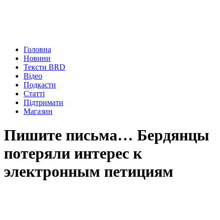
Головна
Новини
Тексти BRD
Відео
Подкасти
Статті
Підтримати
Магазин
Пишите письма… Бердянцы
потеряли интерес к
электронным петициям