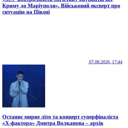
Криму до Маріуполя». Військовий експерт про
ситуацію на Півдні
07.08.2026, 17:44
Останнє мирне літо та концерт суперфіналіста
«Х-фактора» Дмитра Волканова – архів