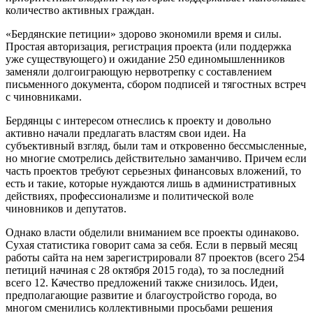
количество активных граждан.
«Бердянские петиции» здорово экономили время и силы.
Простая авторизация, регистрация проекта (или поддержка
уже существующего) и ожидание 250 единомышленников
заменяли долгоиграющую нервотрепку с составлением
письменного документа, сбором подписей и тягостных встреч
с чиновниками.
Бердянцы с интересом отнеслись к проекту и довольно
активно начали предлагать властям свои идеи. На
субъективный взгляд, были там и откровенно бессмысленные,
но многие смотрелись действительно заманчиво. Причем если
часть проектов требуют серьезных финансовых вложений, то
есть и такие, которые нуждаются лишь в административных
действиях, профессионализме и политической воле
чиновников и депутатов.
Однако власти обделили вниманием все проекты одинаково.
Сухая статистика говорит сама за себя. Если в первый месяц
работы сайта на нем зарегистрировали 87 проектов (всего 254
петиций начиная с 28 октября 2015 года), то за последний
всего 12. Качество предложений также снизилось. Идеи,
предполагающие развитие и благоустройство города, во
многом сменились коллективными просьбами решения