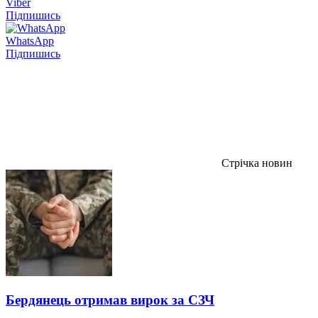
Viber
Підпишись
WhatsApp
Підпишись
Стрічка новин
Бердянець отримав вирок за СЗЧ