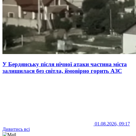
У Бердянську після нічної атаки частина міста
залишилася без світла, ймовірно горить АЗС
01.08.2026, 09:17
Дивитись всі