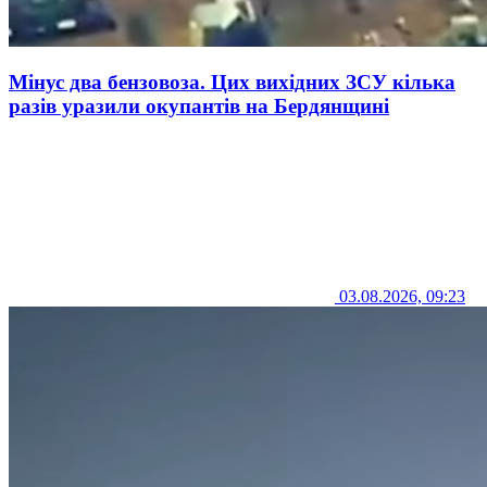
Мінус два бензовоза. Цих вихідних ЗСУ кілька
разів уразили окупантів на Бердянщині
03.08.2026, 09:23