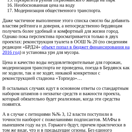
Необоснованная цена на воду
Модернизация общественного транспорта.
Даже частичное выполнение этого списка смогло бы добавить
властям рейтинга и доверия, а непосредственно бердянцам
получить более удобный и комфортный для жизни город.
Однако пока перспектива просматривается только в двух
проектах: реконструкция туалета в ООШ № 20 (по сведениям
редакции «БРД24»
объект попал в бюджет финансирования на
2016 год
) и установка урн для мусора.
Цена и качество воды неудовлетворительные для горожан,
модернизация транспорта не проведена, поезда в Бердянск как
не ходили, так и не ходят, никакой конкретики с
реконструкцией стадиона «Торпедо»…
В остальных случаях идут в основном ответы со стандартным
набором штампов о нехватке средств и важности проекта,
который обязательно будет реализован, когда эти средства
появятся.
А в случае с петициями №№ 3, 12 власти поступили в
точности наоборот с пожеланиями подписантов. МАФы в
нынешнем году на ул. Горького будут, причем практически в
том же виде, что и в предыдущие сезоны. Без единого