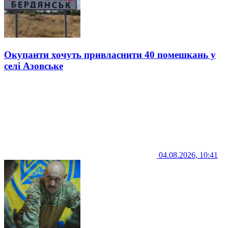
Окупанти хочуть привласнити 40 помешкань у
селі Азовське
04.08.2026, 10:41